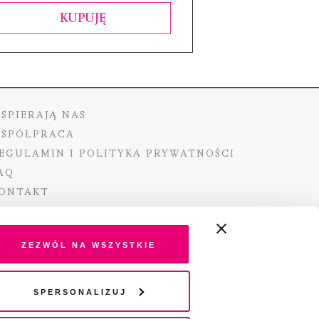
KUPUJĘ
SPIERAJĄ NAS
SPÓŁPRACA
EGULAMIN I POLITYKA PRYWATNOŚCI
AQ
ONTAKT
Zezwól na wszystkie
ano ze środków Ministra Kultury i Dziedzictwa
Spersonalizuj
o pochodzących z Funduszu Promocji Kultury –
go funduszu celowego