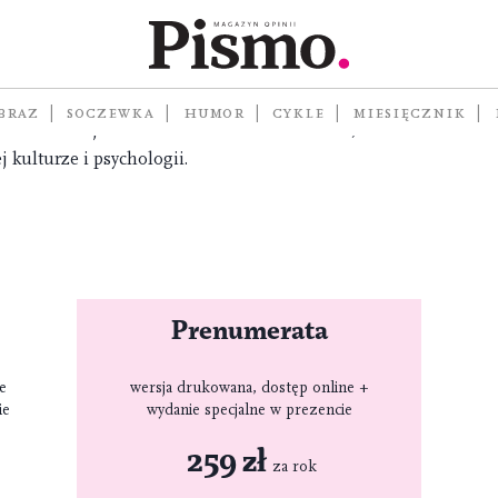
 zrozum rzeczywistość, w której żyjesz.
lturalny tworzony zgodnie z najwyższymi
mach magazynu znajdziesz wyselekcjonowane,
BRAZ
SOCZEWKA
HUMOR
CYKLE
MIESIĘCZNIK
ci treści o zjawiskach i trendach w ekonomii,
j kulturze i psychologii.
Prenumerata
ne
wersja drukowana, dostęp online +
ie
wydanie specjalne w prezencie
259 zł
za rok