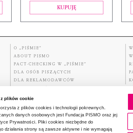
KUPUJĘ
O „PIŚMIE”
W
ABOUT PISMO
W
FACT-CHECKING W „PIŚMIE”
R
DLA OSÓB PISZĄCYCH
F
DLA REKLAMODAWCÓW
K
GDZIE KUPIĆ „PISMO”?
 z plików cookie
rzysta z plików cookies i technologii pokrewnych.
zanych danych osobowych jest Fundacja PISMO oraz jej
Dofinansow
Narodoweg
tyce Prywatności. Pliki cookies niezbędne do
państwowe
o działania strony są zawsze aktywne i nie wymagają