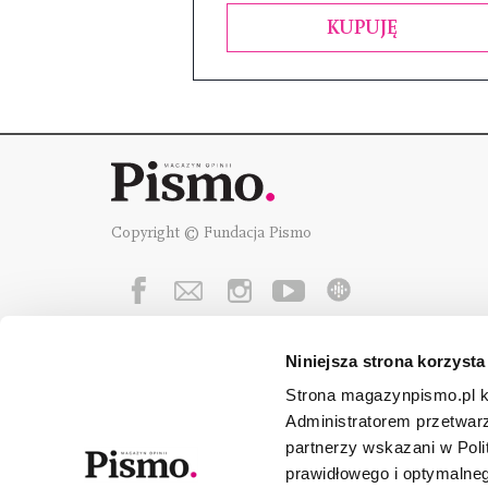
KUPUJĘ
Copyright © Fundacja Pismo
Niniejsza strona korzysta
Fundację Pismo
wspierają:
Strona magazynpismo.pl ko
Administratorem przetwar
partnerzy wskazani w Poli
prawidłowego i optymalneg