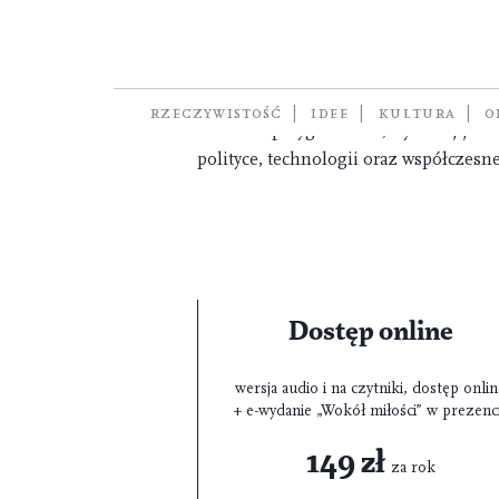
Pismo. Magazyn Opinii –
„Pismo” to miesięcznik społeczno-ku
standardami dziennikarskimi. Na ła
RZECZYWISTOŚĆ
IDEE
KULTURA
O
rzetelnie przygotowane, wysokiej jakoś
polityce, technologii oraz współczesne
Dostęp online
wersja audio i na czytniki, dostęp onli
+ e-wydanie „Wokół miłości” w prezenc
149 zł
za rok