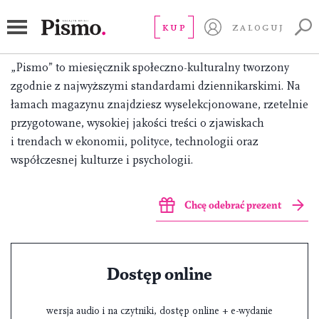
Pismo. Magazyn Opinii – zrozum
KUP
ZALOGUJ
rzeczywistość, w której żyjesz.
„Pismo” to miesięcznik społeczno-kulturalny tworzony
zgodnie z najwyższymi standardami dziennikarskimi. Na
łamach magazynu znajdziesz wyselekcjonowane, rzetelnie
przygotowane, wysokiej jakości treści o zjawiskach
i trendach w ekonomii, polityce, technologii oraz
współczesnej kulturze i psychologii.
Chcę odebrać prezent
Dostęp online
wersja audio i na czytniki, dostęp online + e-wydanie