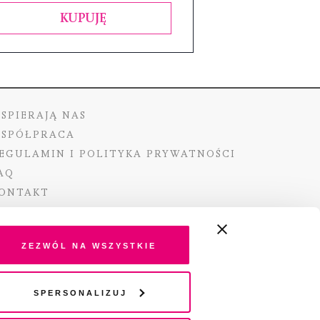
KUPUJĘ
SPIERAJĄ NAS
SPÓŁPRACA
EGULAMIN I POLITYKA PRYWATNOŚCI
AQ
ONTAKT
Zezwól na wszystkie
ano ze środków Ministra Kultury i Dziedzictwa
Spersonalizuj
o pochodzących z Funduszu Promocji Kultury –
go funduszu celowego