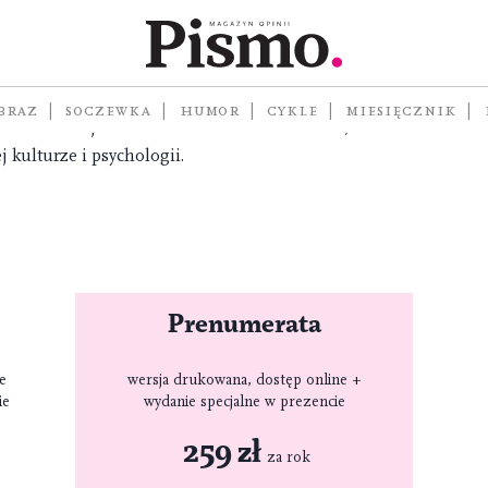
 zrozum rzeczywistość, w której żyjesz.
lturalny tworzony zgodnie z najwyższymi
mach magazynu znajdziesz wyselekcjonowane,
BRAZ
SOCZEWKA
HUMOR
CYKLE
MIESIĘCZNIK
ci treści o zjawiskach i trendach w ekonomii,
j kulturze i psychologii.
Prenumerata
ne
wersja drukowana, dostęp online +
ie
wydanie specjalne w prezencie
259 zł
za rok