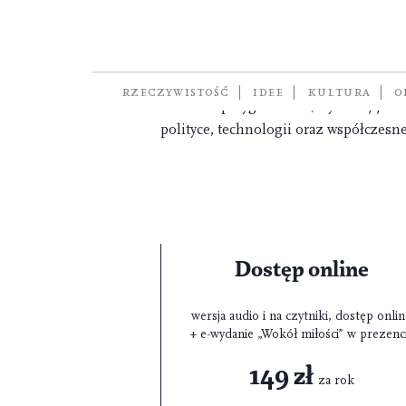
Pismo. Magazyn Opinii –
„Pismo” to miesięcznik społeczno-ku
standardami dziennikarskimi. Na ła
RZECZYWISTOŚĆ
IDEE
KULTURA
O
rzetelnie przygotowane, wysokiej jakoś
polityce, technologii oraz współczesne
Dostęp online
wersja audio i na czytniki, dostęp onli
+ e-wydanie „Wokół miłości” w prezenc
149 zł
za rok