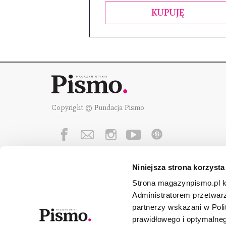
KUPUJĘ
Copyright © Fundacja Pismo
Niniejsza strona korzysta
Fundację Pismo
wspierają:
Strona magazynpismo.pl ko
Administratorem przetwar
partnerzy wskazani w Poli
prawidłowego i optymalneg