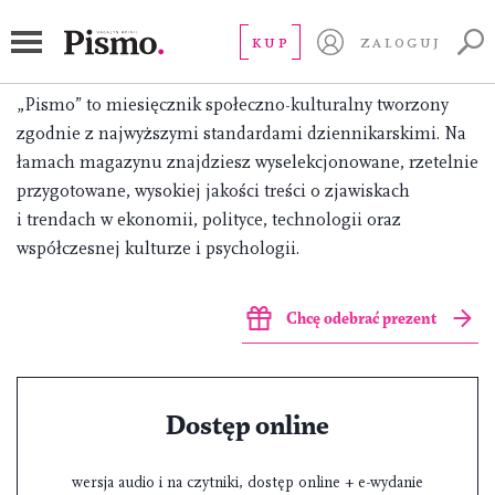
Pismo. Magazyn Opinii – zrozum
KUP
ZALOGUJ
rzeczywistość, w której żyjesz.
„Pismo” to miesięcznik społeczno-kulturalny tworzony
zgodnie z najwyższymi standardami dziennikarskimi. Na
łamach magazynu znajdziesz wyselekcjonowane, rzetelnie
przygotowane, wysokiej jakości treści o zjawiskach
i trendach w ekonomii, polityce, technologii oraz
współczesnej kulturze i psychologii.
Chcę odebrać prezent
Dostęp online
wersja audio i na czytniki, dostęp online + e-wydanie