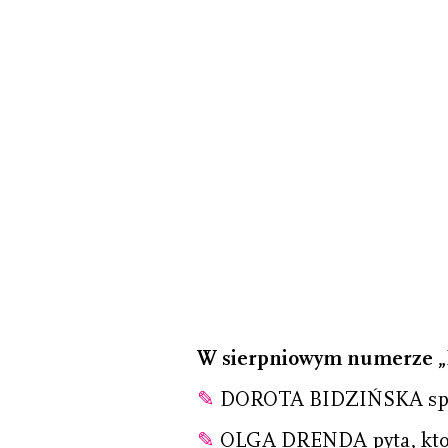
W sierpniowym numerze „Pi
✎
DOROTA BIDZIŃSKA spraw
✎
OLGA DRENDA pyta, kto s