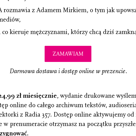
mawia z Adamem Mirkiem, o tym jak upowszec
mediów,
o kieruje mężczyznami, którzy chcą dziś zamkną
ZAMAWIAM
Darmowa dostawa i dostęp online w prezencie.
24,99 zł miesięcznie
, wydanie drukowane wyślemy
ęp online do całego archiwum tekstów, audioseria
lektorki z Radia 357. Dostęp online aktywujemy od
e w prenumeracie otrzymasz na początku przyszłe
ezygnować.