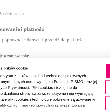
trzebuję faktury
owanie i płatność
 poprawność danych i przejdź do płatności
je o zamówieniu:
 z plików cookie
stawy:
Sposób płatności:
rzysta z plików cookies i technologii pokrewnych.
tawy:
Faktura:
zanych danych osobowych jest Fundacja PISMO oraz jej
il:
tyce Prywatności. Pliki cookies niezbędne do
o działania strony są zawsze aktywne i nie wymagają
ałe pliki cookies i technologie pokrewne są używane w
, zapoznałam/zapoznałem się z
Regulaminem
oraz warunkam
nalitycznych, marketingowych oraz prezentowania
zedaży i akceptuję ich treść.*