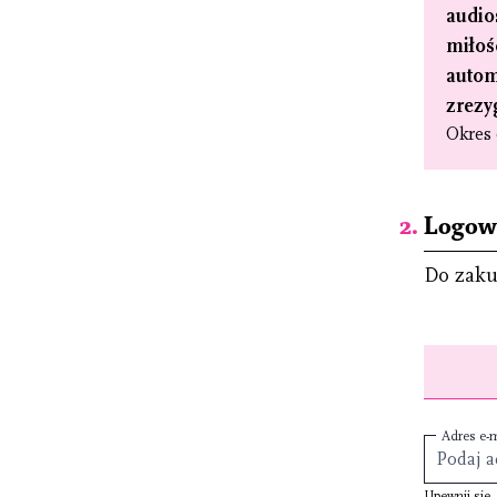
audio
miłoś
autom
zrezy
Okres 
Logowa
Do zaku
Adres e-m
Upewnij się,