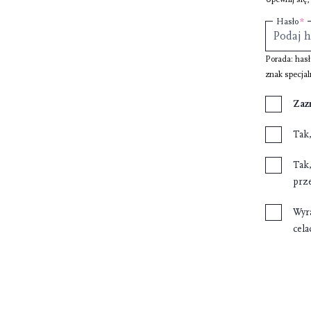
Hasło
Porada: has
znak specjal
Zaz
Tak
Tak
prz
Wyr
cel