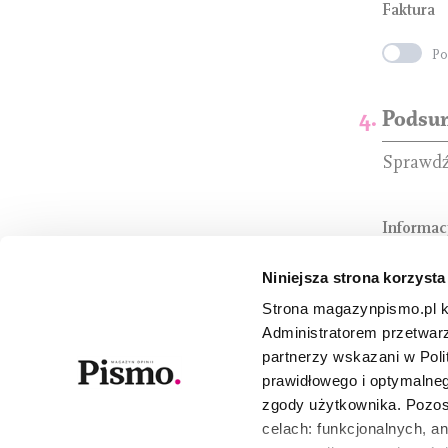
Faktura
Po
Podsum
Sprawdź
Informac
Niniejsza strona korzysta
Sposób do
Strona magazynpismo.pl ko
Adres dos
Administratorem przetwar
Adres e-ma
partnerzy wskazani w Poli
prawidłowego i optymalneg
zgody użytkownika. Pozost
Tak
celach: funkcjonalnych, a
spr