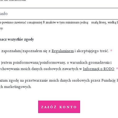
ło powinno zawierać conajmniej
8 znaków
w tym minimum jedną:
małą literę
,
wielką l
ny
.
nacz wszystkie zgody
, zapoznałam/zapoznałem się z
Regulaminem
i akceptujęjego treść.
, jestem poinformowana/poinformowany, o warunkach gromadzenia i
echowywania moich danych osobowych zawartych w
Informacji o RODO
ażam zgodę na przetwarzanie moich danych osobowych przez Fundację 
ach marketingowych.
Załóż konto