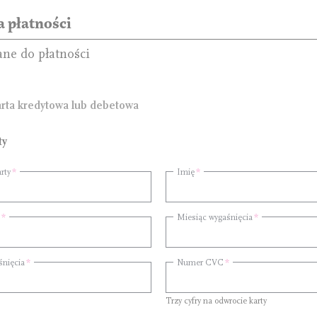
 płatności
ane do płatności
rta kredytowa lub debetowa
ty
rty
Imię
Miesiąc wygaśnięcia
śnięcia
Numer CVC
Trzy cyfry na odwrocie karty