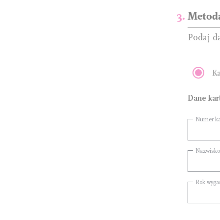
Metoda
Podaj d
Ka
Dane kar
Numer ka
Nazwisko
Rok wyga