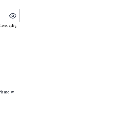
iterę
,
cyfrę
,
Pismo w