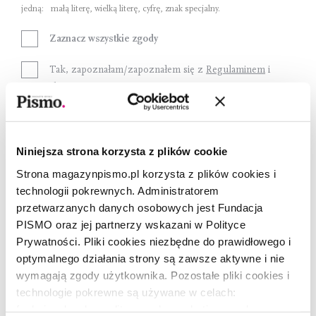
jedną:
małą literę
,
wielką literę
,
cyfrę
,
znak specjalny
.
Zaznacz wszystkie zgody
Tak, zapoznałam/zapoznałem się z
Regulaminem
i
akceptujęjego treść.
Tak, jestem poinformowana/poinformowany, o
warunkach gromadzenia i przechowywania moich
Niniejsza strona korzysta z plików cookie
danych osobowych zawartych w
Informacji o RODO
Strona magazynpismo.pl korzysta z plików cookies i
Wyrażam zgodę na przetwarzanie moich danych
technologii pokrewnych. Administratorem
osobowych przez Fundację Pismo w celach
przetwarzanych danych osobowych jest Fundacja
marketingowych.
PISMO oraz jej partnerzy wskazani w Polityce
Prywatności. Pliki cookies niezbędne do prawidłowego i
optymalnego działania strony są zawsze aktywne i nie
Załóż konto
wymagają zgody użytkownika. Pozostałe pliki cookies i
technologie pokrewne są używane w celach:
funkcjonalnych, analitycznych, marketingowych oraz