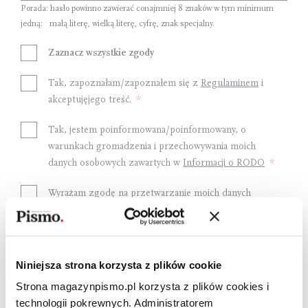
Porada: hasło powinno zawierać conajmniej
8 znaków
w tym minimum
jedną:
małą literę
,
wielką literę
,
cyfrę
,
znak specjalny
.
Zaznacz wszystkie zgody
Tak, zapoznałam/zapoznałem się z
Regulaminem
i
akceptujęjego treść.
Tak, jestem poinformowana/poinformowany, o
warunkach gromadzenia i przechowywania moich
danych osobowych zawartych w
Informacji o RODO
Wyrażam zgodę na przetwarzanie moich danych
osobowych przez Fundację Pismo w celach
marketingowych.
Niniejsza strona korzysta z plików cookie
Załóż konto
Strona magazynpismo.pl korzysta z plików cookies i
technologii pokrewnych. Administratorem