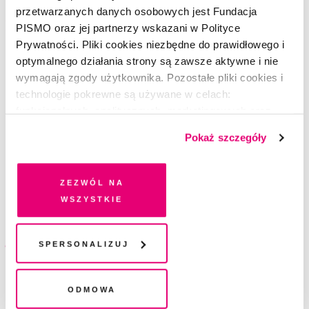
przetwarzanych danych osobowych jest Fundacja
Dostawa
PISMO oraz jej partnerzy wskazani w Polityce
Prywatności. Pliki cookies niezbędne do prawidłowego i
Wybierz sposób dostawy i adres do wysyłki
optymalnego działania strony są zawsze aktywne i nie
wymagają zgody użytkownika. Pozostałe pliki cookies i
technologie pokrewne są używane w celach:
Sposób dostawy
funkcjonalnych, analitycznych, marketingowych oraz
Orlen Paczka
prezentowania spersonalizowanych treści. Wyrażając
Pokaż szczegóły
dobrowolną zgodę na pliki cookies i technologie
Darmowa dostawa
pokrewne, zgadzasz się na przechowywanie informacji
Poczta Polska
na Twoim urządzeniu końcowym lub dostęp do niego i
Zezwól na
Darmowa dostawa
przetwarzanie danych. Zgodę na wszystkie lub niektóre
wszystkie
pliki cookies i technologie pokrewne możesz w każdej
chwili wycofać lub ponowić w zakładce "Ustawienia
Metoda płatności
plików cookie". Wycofanie zgody nie wpływa na
Spersonalizuj
legalność przetwarzania danych przed jej wycofaniem
Podaj dane do płatności
Odmowa