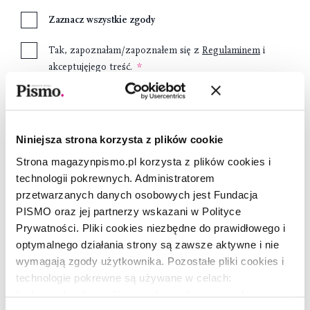
Zaznacz wszystkie zgody
Tak, zapoznałam/zapoznałem się z
Regulaminem
i
akceptujęjego treść.
Tak, jestem poinformowana/poinformowany, o
warunkach gromadzenia i przechowywania moich
danych osobowych zawartych w
Informacji o RODO
Niniejsza strona korzysta z plików cookie
Wyrażam zgodę na przetwarzanie moich danych
Strona magazynpismo.pl korzysta z plików cookies i
osobowych przez Fundację Pismo w celach
technologii pokrewnych. Administratorem
marketingowych.
przetwarzanych danych osobowych jest Fundacja
PISMO oraz jej partnerzy wskazani w Polityce
Prywatności. Pliki cookies niezbędne do prawidłowego i
optymalnego działania strony są zawsze aktywne i nie
Załóż konto
wymagają zgody użytkownika. Pozostałe pliki cookies i
technologie pokrewne są używane w celach:
funkcjonalnych, analitycznych, marketingowych oraz
Metoda płatności