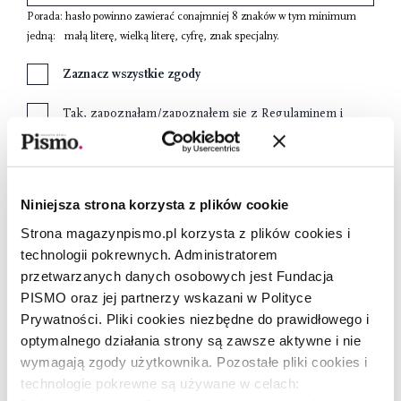
Porada: hasło powinno zawierać conajmniej
8 znaków
w tym minimum
jedną:
małą literę
,
wielką literę
,
cyfrę
,
znak specjalny
.
Zaznacz wszystkie zgody
Tak, zapoznałam/zapoznałem się z
Regulaminem
i
akceptujęjego treść.
Tak, jestem poinformowana/poinformowany, o
warunkach gromadzenia i przechowywania moich
Niniejsza strona korzysta z plików cookie
danych osobowych zawartych w
Informacji o RODO
Strona magazynpismo.pl korzysta z plików cookies i
technologii pokrewnych. Administratorem
Wyrażam zgodę na przetwarzanie moich danych
przetwarzanych danych osobowych jest Fundacja
osobowych przez Fundację Pismo w celach
PISMO oraz jej partnerzy wskazani w Polityce
marketingowych.
Prywatności. Pliki cookies niezbędne do prawidłowego i
optymalnego działania strony są zawsze aktywne i nie
wymagają zgody użytkownika. Pozostałe pliki cookies i
Załóż konto
technologie pokrewne są używane w celach: