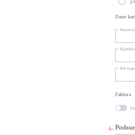
pa
Dane kar
Numer ka
Nazwisko
Rok wyga
Faktura
Po
Podsum