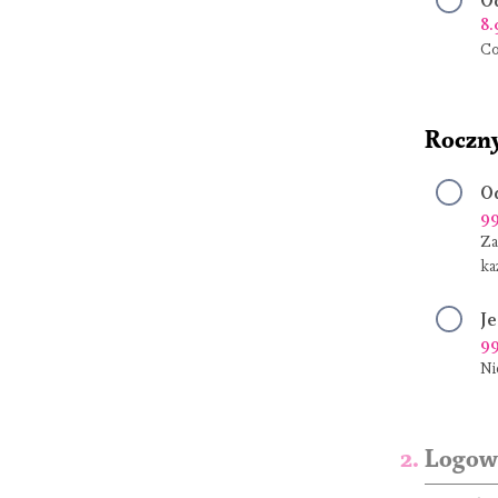
Od
8.
Co
Roczn
Od
99
Za
ka
J
99
Ni
Logowa