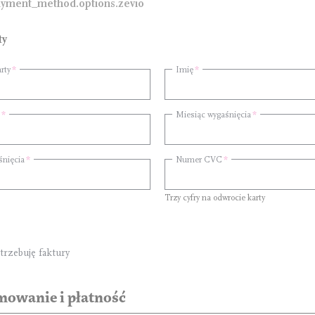
yment_method.options.zevio
ty
rty
Imię
Miesiąc wygaśnięcia
śnięcia
Numer CVC
Trzy cyfry na odwrocie karty
trzebuję faktury
owanie i płatność