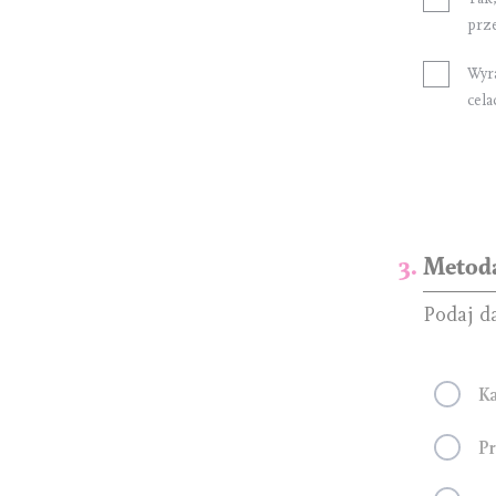
prz
Wyr
cel
Metoda
Podaj d
Ka
Pr