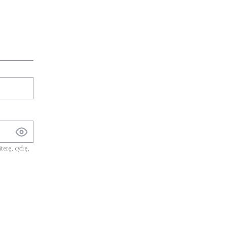
iterę
,
cyfrę
,