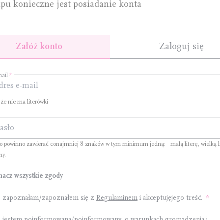
pu konieczne jest posiadanie konta
Załóż konto
Zaloguj się
ail
 że nie ma literówki
ło powinno zawierać conajmniej
8 znaków
w tym minimum jedną:
małą literę
,
wielką l
ny
.
nacz wszystkie zgody
, zapoznałam/zapoznałem się z
Regulaminem
i akceptujęjego treść.
, jestem poinformowana/poinformowany, o warunkach gromadzenia i