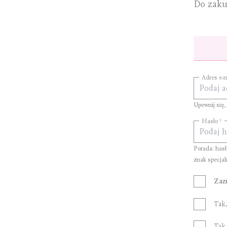
Do zaku
Adres e-m
Upewnij się,
Hasło
Porada: has
znak specjal
Zaz
Tak
Tak