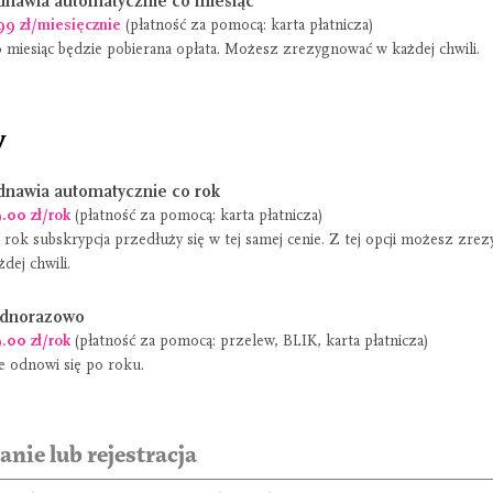
nawia automatycznie co miesiąc
99 zł/miesięcznie
(płatność za pomocą: karta płatnicza)
 miesiąc będzie pobierana opłata. Możesz zrezygnować w każdej chwili.
y
nawia automatycznie co rok
.00 zł/rok
(płatność za pomocą: karta płatnicza)
 rok subskrypcja przedłuży się w tej samej cenie. Z tej opcji możesz zr
żdej chwili.
ednorazowo
.00 zł/rok
(płatność za pomocą: przelew, BLIK, karta płatnicza)
e odnowi się po roku.
nie lub rejestracja