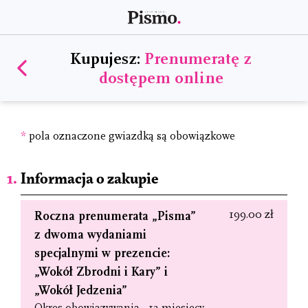
Kupujesz:
Prenumeratę z
dostępem online
*
pola oznaczone gwiazdką są obowiązkowe
Informacja o zakupie
199.00 zł
Roczna prenumerata „Pisma”
z dwoma wydaniami
specjalnymi w prezencie:
„Wokół Zbrodni i Kary” i
„Wokół Jedzenia”
Okres obowiązywania - 12 miesięcy