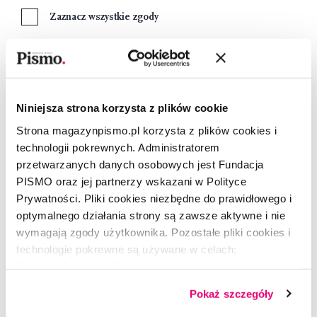
Zaznacz wszystkie zgody
Tak, zapoznałam/zapoznałem się z
Regulaminem
i
akceptujęjego treść.
Tak, jestem poinformowana/poinformowany, o
Niniejsza strona korzysta z plików cookie
warunkach gromadzenia i przechowywania moich
danych osobowych zawartych w
Informacji o RODO
Strona magazynpismo.pl korzysta z plików cookies i
technologii pokrewnych. Administratorem
Wyrażam zgodę na przetwarzanie moich danych
przetwarzanych danych osobowych jest Fundacja
osobowych przez Fundację Pismo w celach
PISMO oraz jej partnerzy wskazani w Polityce
marketingowych.
Prywatności. Pliki cookies niezbędne do prawidłowego i
optymalnego działania strony są zawsze aktywne i nie
wymagają zgody użytkownika. Pozostałe pliki cookies i
Załóż konto
technologie pokrewne są używane w celach:
funkcjonalnych, analitycznych, marketingowych oraz
prezentowania spersonalizowanych treści. Wyrażając
Pokaż szczegóły
dobrowolną zgodę na pliki cookies i technologie
Dostawa
pokrewne, zgadzasz się na przechowywanie informacji