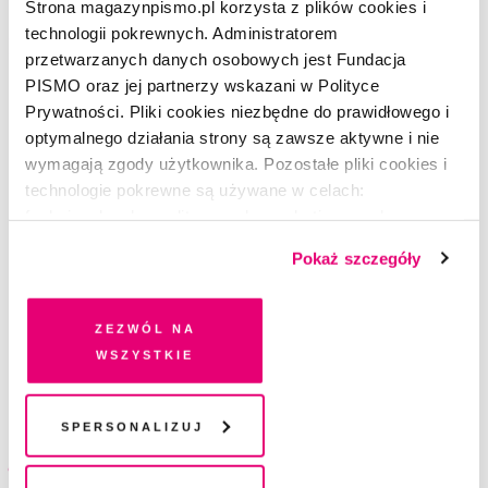
Strona magazynpismo.pl korzysta z plików cookies i
technologii pokrewnych. Administratorem
Dostawa
przetwarzanych danych osobowych jest Fundacja
PISMO oraz jej partnerzy wskazani w Polityce
Wybierz sposób dostawy i adres do wysyłki
Prywatności. Pliki cookies niezbędne do prawidłowego i
optymalnego działania strony są zawsze aktywne i nie
Sposób dostawy
wymagają zgody użytkownika. Pozostałe pliki cookies i
technologie pokrewne są używane w celach:
Orlen Paczka
funkcjonalnych, analitycznych, marketingowych oraz
+ 5 zł do każdego numeru (60 zł rocznie)
prezentowania spersonalizowanych treści. Wyrażając
Pokaż szczegóły
dobrowolną zgodę na pliki cookies i technologie
Poczta Polska
pokrewne, zgadzasz się na przechowywanie informacji
Darmowa dostawa
na Twoim urządzeniu końcowym lub dostęp do niego i
Zezwól na
przetwarzanie danych. Zgodę na wszystkie lub niektóre
Wysyłka zagraniczna
wszystkie
pliki cookies i technologie pokrewne możesz w każdej
+ 10 zł do każdego numeru (120 zł rocznie)
chwili wycofać lub ponowić w zakładce "Ustawienia
plików cookie". Wycofanie zgody nie wpływa na
Spersonalizuj
legalność przetwarzania danych przed jej wycofaniem
Metoda płatności