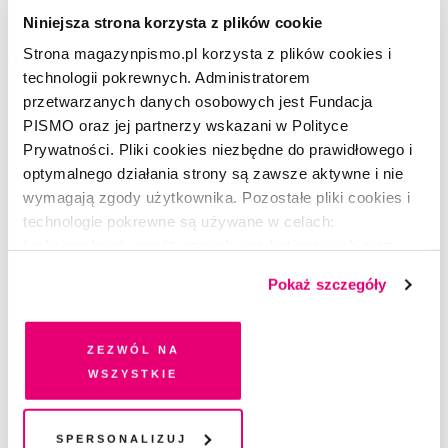
Niniejsza strona korzysta z plików cookie
Strona magazynpismo.pl korzysta z plików cookies i
Dostawa
technologii pokrewnych. Administratorem
przetwarzanych danych osobowych jest Fundacja
Wybierz sposób dostawy i adres do wysyłki
PISMO oraz jej partnerzy wskazani w Polityce
Prywatności. Pliki cookies niezbędne do prawidłowego i
optymalnego działania strony są zawsze aktywne i nie
Sposób dostawy
wymagają zgody użytkownika. Pozostałe pliki cookies i
InPost Paczkomat 24/7
technologie pokrewne są używane w celach:
+ 5 zł do każdego numeru (60 zł rocznie)
funkcjonalnych, analitycznych, marketingowych oraz
prezentowania spersonalizowanych treści. Wyrażając
Orlen Paczka
Pokaż szczegóły
dobrowolną zgodę na pliki cookies i technologie
+ 5 zł do każdego numeru (60 zł rocznie)
pokrewne, zgadzasz się na przechowywanie informacji
na Twoim urządzeniu końcowym lub dostęp do niego i
Zezwól na
Poczta Polska
przetwarzanie danych. Zgodę na wszystkie lub niektóre
wszystkie
Darmowa dostawa
pliki cookies i technologie pokrewne możesz w każdej
chwili wycofać lub ponowić w zakładce "Ustawienia
Wysyłka zagraniczna
plików cookie". Wycofanie zgody nie wpływa na
Spersonalizuj