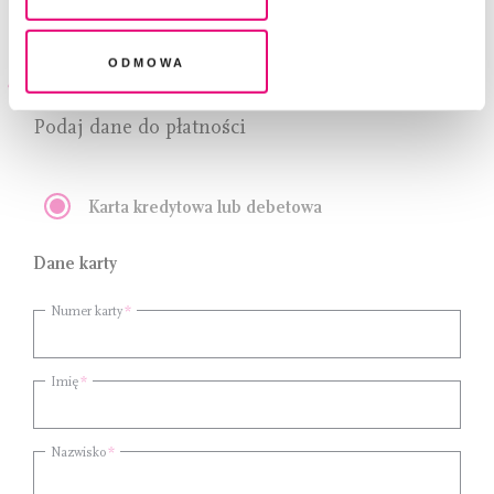
+ 10 zł do każdego numeru (120 zł rocznie)
legalność przetwarzania danych przed jej wycofaniem
Odmowa
Metoda płatności
Podaj dane do płatności
Karta kredytowa lub debetowa
Dane karty
Numer karty
Imię
Nazwisko