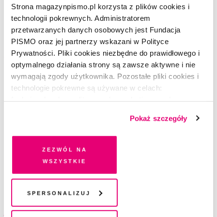
Strona magazynpismo.pl korzysta z plików cookies i
technologii pokrewnych. Administratorem
Załóż konto
przetwarzanych danych osobowych jest Fundacja
PISMO oraz jej partnerzy wskazani w Polityce
Prywatności. Pliki cookies niezbędne do prawidłowego i
Dostawa
optymalnego działania strony są zawsze aktywne i nie
wymagają zgody użytkownika. Pozostałe pliki cookies i
Wybierz sposób dostawy i adres do wysyłki
technologie pokrewne są używane w celach:
funkcjonalnych, analitycznych, marketingowych oraz
prezentowania spersonalizowanych treści. Wyrażając
Sposób dostawy
Pokaż szczegóły
dobrowolną zgodę na pliki cookies i technologie
Orlen Paczka
pokrewne, zgadzasz się na przechowywanie informacji
+ 5 zł do każdego numeru (60 zł rocznie)
na Twoim urządzeniu końcowym lub dostęp do niego i
Zezwól na
przetwarzanie danych. Zgodę na wszystkie lub niektóre
wszystkie
Poczta Polska
pliki cookies i technologie pokrewne możesz w każdej
Darmowa dostawa
chwili wycofać lub ponowić w zakładce "Ustawienia
plików cookie". Wycofanie zgody nie wpływa na
Spersonalizuj
legalność przetwarzania danych przed jej wycofaniem
Metoda płatności