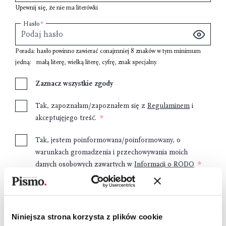
Upewnij się, że nie ma literówki
Hasło
Porada: hasło powinno zawierać conajmniej
8 znaków
w tym minimum
jedną:
małą literę
,
wielką literę
,
cyfrę
,
znak specjalny
.
Zaznacz wszystkie zgody
Tak, zapoznałam/zapoznałem się z
Regulaminem
i
akceptujęjego treść.
Tak, jestem poinformowana/poinformowany, o
warunkach gromadzenia i przechowywania moich
danych osobowych zawartych w
Informacji o RODO
Wyrażam zgodę na przetwarzanie moich danych
osobowych przez Fundację Pismo w celach
marketingowych.
Niniejsza strona korzysta z plików cookie