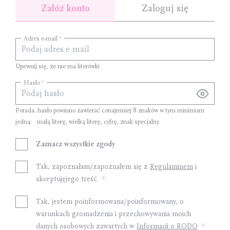
Załóż konto
Zaloguj się
Adres e-mail
Upewnij się, że nie ma literówki
Hasło
Porada: hasło powinno zawierać conajmniej
8 znaków
w tym minimum
jedną:
małą literę
,
wielką literę
,
cyfrę
,
znak specjalny
.
Zaznacz wszystkie zgody
Tak, zapoznałam/zapoznałem się z
Regulaminem
i
akceptujęjego treść.
Tak, jestem poinformowana/poinformowany, o
warunkach gromadzenia i przechowywania moich
danych osobowych zawartych w
Informacji o RODO