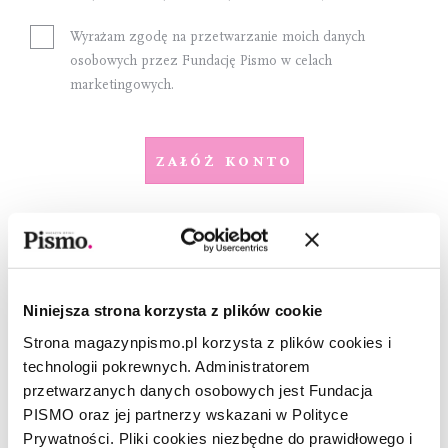
Wyrażam zgodę na przetwarzanie moich danych
osobowych przez Fundację Pismo w celach
marketingowych.
Załóż konto
Dostawa
Wybierz sposób dostawy i adres do wysyłki
Niniejsza strona korzysta z plików cookie
Strona magazynpismo.pl korzysta z plików cookies i
Sposób dostawy
technologii pokrewnych. Administratorem
Orlen Paczka
przetwarzanych danych osobowych jest Fundacja
PISMO oraz jej partnerzy wskazani w Polityce
+ 5 zł do każdego numeru (60 zł rocznie)
Prywatności. Pliki cookies niezbędne do prawidłowego i