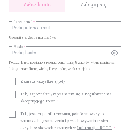
Załóż konto
Zaloguj się
Adres e-mail
Upewnij się, że nie ma literówki
Hasło
Porada: hasło powinno zawierać conajmniej
8 znaków
w tym minimum
jedną:
małą literę
,
wielką literę
,
cyfrę
,
znak specjalny
.
Zaznacz wszystkie zgody
Tak, zapoznałam/zapoznałem się z
Regulaminem
i
akceptujęjego treść.
Tak, jestem poinformowana/poinformowany, o
warunkach gromadzenia i przechowywania moich
danych osobowych zawartych w
Informacji o RODO