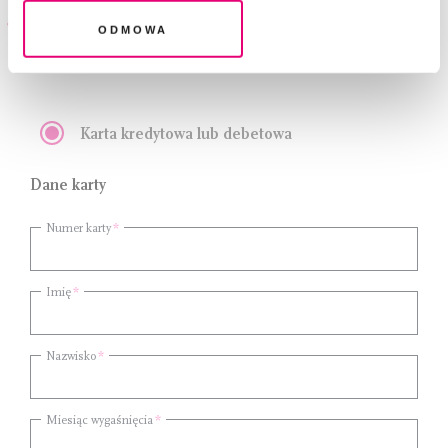
Metoda płatności
Odmowa
Podaj dane do płatności
Karta kredytowa lub debetowa
Dane karty
Numer karty
Imię
Nazwisko
Miesiąc wygaśnięcia