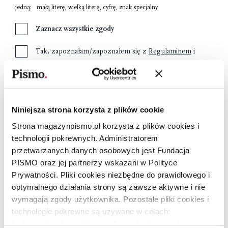
jedną:
małą literę
,
wielką literę
,
cyfrę
,
znak specjalny
.
Zaznacz wszystkie zgody
Tak, zapoznałam/zapoznałem się z
Regulaminem
i
akceptujęjego treść.
Tak, jestem poinformowana/poinformowany, o
warunkach gromadzenia i przechowywania moich
Niniejsza strona korzysta z plików cookie
danych osobowych zawartych w
Informacji o RODO
Strona magazynpismo.pl korzysta z plików cookies i
Wyrażam zgodę na przetwarzanie moich danych
technologii pokrewnych. Administratorem
osobowych przez Fundację Pismo w celach
przetwarzanych danych osobowych jest Fundacja
marketingowych.
PISMO oraz jej partnerzy wskazani w Polityce
Prywatności. Pliki cookies niezbędne do prawidłowego i
optymalnego działania strony są zawsze aktywne i nie
Załóż konto
wymagają zgody użytkownika. Pozostałe pliki cookies i
technologie pokrewne są używane w celach:
funkcjonalnych, analitycznych, marketingowych oraz