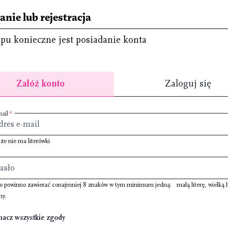
nie lub rejestracja
pu konieczne jest posiadanie konta
Załóż konto
Zaloguj się
ail
 że nie ma literówki
ło powinno zawierać conajmniej
8 znaków
w tym minimum jedną:
małą literę
,
wielką l
ny
.
nacz wszystkie zgody