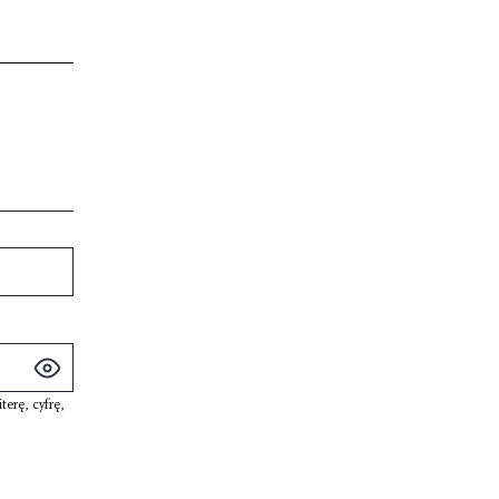
iterę
,
cyfrę
,