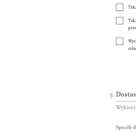
Tak
Tak
prz
Wyr
cel
Dosta
Wybierz
Sposób d