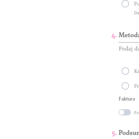
Po
Da
Metoda
Podaj d
Ka
Pr
Faktura
Po
Podsum