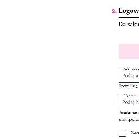
Logowa
Do zaku
Adres e-m
Upewnij się,
Hasło
Porada: has
znak specjal
Zaz