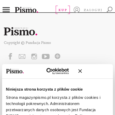
KUP
ZALOGUJ
Copyright © Fundacja Pismo
O „PIŚMIE”
ABOUT PISMO
FACT-CHECKING W „PIŚMIE”
Niniejsza strona korzysta z plików cookie
DLA OSÓB PISZĄCYCH
Strona magazynpismo.pl korzysta z plików cookies i
DLA REKLAMODAWCÓW
technologii pokrewnych. Administratorem
GDZIE KUPIĆ „PISMO”?
przetwarzanych danych osobowych jest Fundacja