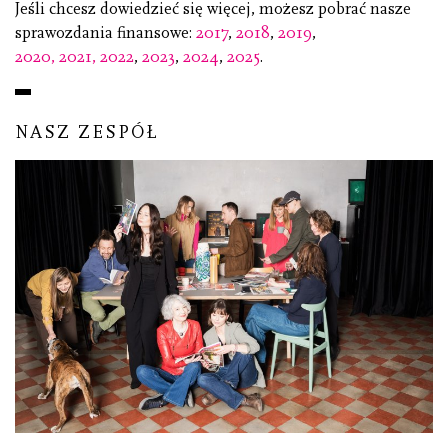
Jeśli chcesz dowiedzieć się więcej, możesz pobrać nasze
sprawozdania finansowe:
2017
,
2018
,
2019
,
2020,
2021,
2022
,
2023
,
2024
,
2025
.
NASZ ZESPÓŁ