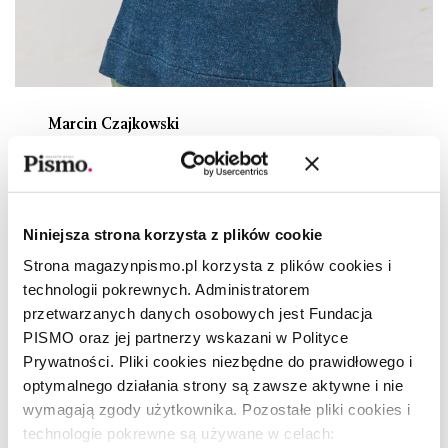
Marcin Czajkowski
redaktor ds. weryfikacji informacji
Z wykształcenia historyk i antropolog kultury.
Publikował m.in. w „Mówią Wieki”, „Newsweeku”,
Niniejsza strona korzysta z plików cookie
„Polityce” i „Tygodniku Powszechnym”.
Strona magazynpismo.pl korzysta z plików cookies i
W „Piśmie” odpowiada za redakcję językową,
technologii pokrewnych. Administratorem
fact-checking wszystkich treści publikowanych
przetwarzanych danych osobowych jest Fundacja
drukiem, w wersji cyfrowej i audio oraz za
PISMO oraz jej partnerzy wskazani w Polityce
dziennikarstwo danych.
Prywatności. Pliki cookies niezbędne do prawidłowego i
optymalnego działania strony są zawsze aktywne i nie
wymagają zgody użytkownika. Pozostałe pliki cookies i
technologie pokrewne są używane w celach: