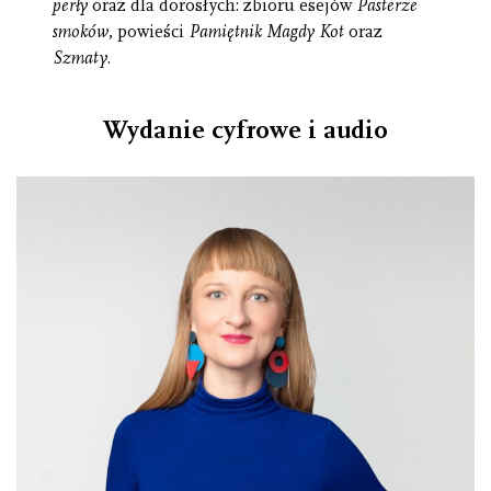
perły
oraz dla dorosłych: zbioru esejów
Pasterze
smoków
, powieści
Pamiętnik Magdy Kot
oraz
Szmaty
.
Wydanie cyfrowe i audio