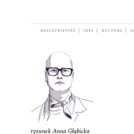
Apteczka
KULTURA
POWRÓT:
RZECZYWISTOŚĆ
IDEE
KULTURA
O
rysunek Anna Głąbicka