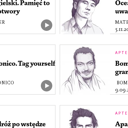
ielski. Pamięć to
Oce
otwory
uwa
ER
MAT
5.11.
APTE
nico. Tag yourself
Bomb
gran
ONICO
BOM
9.09
APTE
dróż po wstędze
Apas