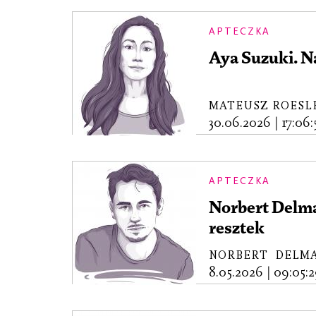
APTECZKA
Aya Suzuki. N
MATEUSZ ROESL
30.06.2026
|
17:06:
APTECZKA
Norbert Delman
resztek
NORBERT DELM
8.05.2026
|
09:05:2