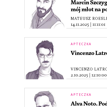
Marcin Szczyg
mój młot na p
MATEUSZ ROESL
14.11.2025
|
11:11:01
APTECZKA
Vincenzo Latro
VINCENZO LATR
2.10.2025
|
12:10:00
APTECZKA
Alva Noto. Po