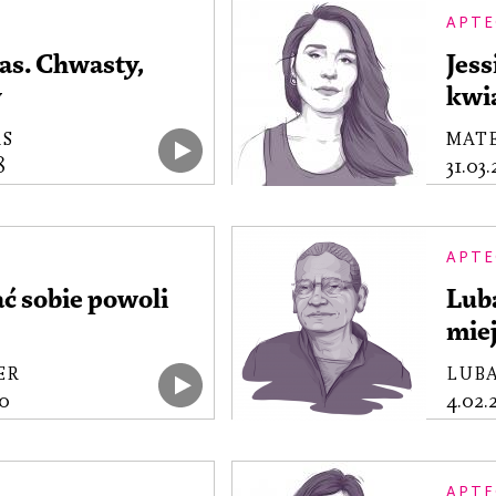
APTE
as. Chwasty,
Jess
y
kwi
AS
MAT
8
31.03
APTE
ć sobie powoli
Lub
miej
ER
LUBA
0
4.02
APTE