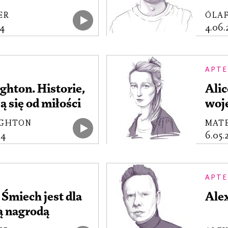
ER
ÓLA
4
4.06
APTE
hton. Historie,
Ali
ą się od miłości
woj
GHTON
MAT
04
6.05.
APTE
 Śmiech jest dla
Alex
ą nagrodą