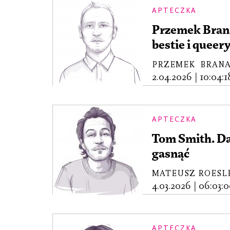
APTECZKA
Przemek Bran
bestie i queer
PRZEMEK BRAN
2.04.2026
|
10:04:1
APTECZKA
Tom Smith. Da
gasnąć
MATEUSZ ROESL
4.03.2026
|
06:03:0
APTECZKA