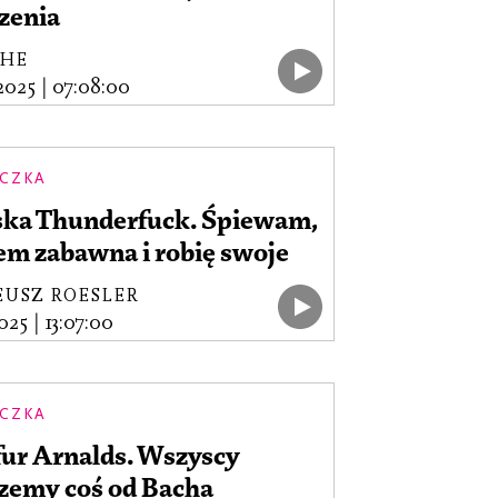
zenia
SHE
.2025
|
07:08:00
CZKA
ska Thunderfuck. Śpiewam,
em zabawna i robię swoje
EUSZ ROESLER
2025
|
13:07:00
CZKA
fur Arnalds. Wszyscy
rzemy coś od Bacha