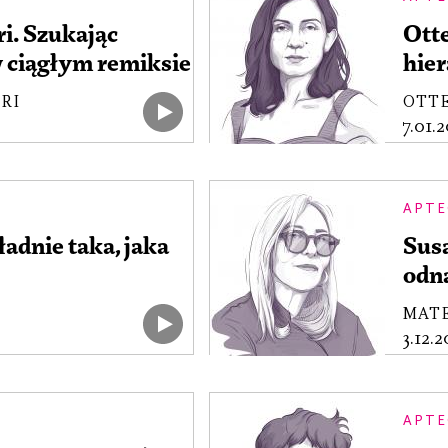
ri. Szukając
Ott
 ciągłym remiksie
hier
RI
OTT
7.01.
APTE
ładnie taka, jaka
Susa
odn
MAT
3.12.
APTE