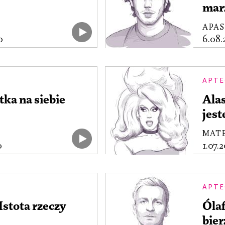
mar
APA
0
6.08
APTE
tka na siebie
Ala
jest
MAT
0
1.07.
APTE
Istota rzeczy
Óla
bie