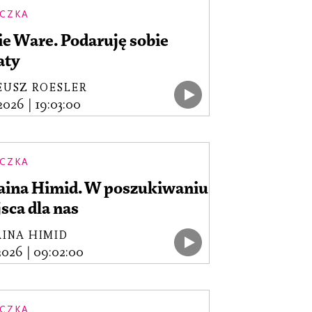
CZKA
ie Ware. Podaruję sobie
aty
EUSZ ROESLER
.2026
|
19:03:00
CZKA
aina Himid. W poszukiwaniu
sca dla nas
INA HIMID
.2026
|
09:02:00
CZKA