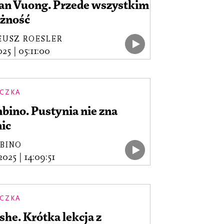
an Vuong. Przede wszystkim
żność
EUSZ ROESLER
2025
|
05:11:00
CZKA
ino. Pustynia nie zna
ic
BINO
.2025
|
14:09:51
CZKA
he. Krótka lekcja z