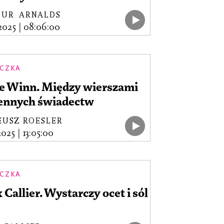
FUR ARNALDS
.2025
|
08:06:00
CZKA
ce Winn. Między wierszami
ennych świadectw
EUSZ ROESLER
2025
|
13:05:00
CZKA
 Callier. Wystarczy ocet i sól