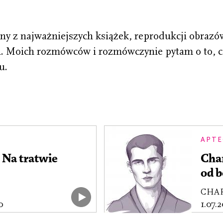
ny z najważniejszych książek, reprodukcji obrazów
. Moich rozmówców i rozmówczynie pytam o to, c
u.
APTE
 Na tratwie
Char
od 
CHAR
0
1.07.