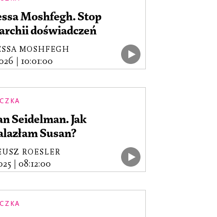
essa Moshfegh. Stop
archii doświadczeń
ESSA MOSHFEGH
2026
|
10:01:00
CZKA
n Seidelman. Jak
alazłam Susan?
EUSZ ROESLER
2025
|
08:12:00
CZKA