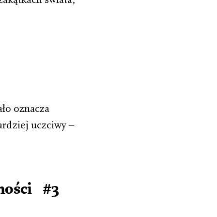
ało oznacza
ardziej uczciwy –
mości #3