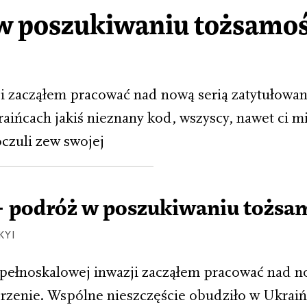
 w poszukiwaniu tożsamo
i zacząłem pracować nad nową serią zatytułowan
ińcach jakiś nieznany kod, wszyscy, nawet ci m
oczuli zew swojej
– podróż w poszukiwaniu tożsa
KYI
pełnoskalowej inwazji zacząłem pracować nad n
rzenie. Wspólne nieszczęście obudziło w Ukraiń