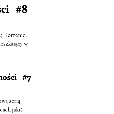
ści #8
ą Korzenie.
ieszkający w
mości #7
ową serią
cach jakiś