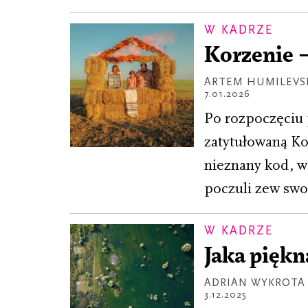
W KADRZE
Korzenie 
ARTEM HUMILEVS
7.01.2026
Po rozpoczęciu 
zatytułowaną Ko
nieznany kod, ws
poczuli zew swoj
W KADRZE
Jaka piękn
ADRIAN WYKROTA
3.12.2025