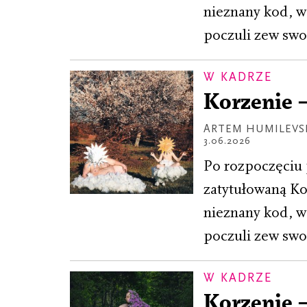
nieznany kod, ws
poczuli zew swo
W KADRZE
Korzenie 
ARTEM HUMILEVS
3.06.2026
Po rozpoczęciu 
zatytułowaną Ko
nieznany kod, ws
poczuli zew swo
W KADRZE
Korzenie 