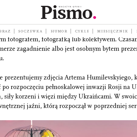
jemy tylko jedno zdjęcie w miesiącu. Składa się 
BRAZ
SOCZEWKA
HUMOR
CYKLE
MIESIĘCZNIK
nym fotografem, fotografką lub kolektywem. Czasa
erze zagadnienie albo jest osobnym bytem prez
u.
e prezentujemy zdjęcia Artema Humilevskyiego, k
 po rozpoczęciu pełnoskalowej inwazji Rosji na U
, siły korzeni i więzi między Ukraińcami. W swoic
ętrznej jaźni, którą rozpoczął w poprzedniej ser