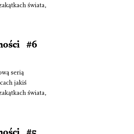
zakątkach świata,
mości #6
ową serią
cach jakiś
zakątkach świata,
mości #5