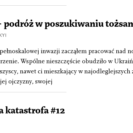
– podróż w poszukiwaniu tożsa
KYI
pełnoskalowej inwazji zacząłem pracować nad n
rzenie. Wspólne nieszczęście obudziło w Ukraiń
zyscy, nawet ci mieszkający w najodleglejszych 
ej ojczyzny, swojej
a katastrofa #12