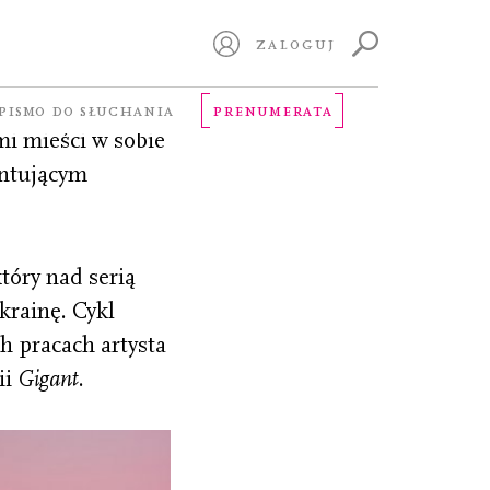
ZALOGUJ
na cykl dwunastu
PISMO DO SŁUCHANIA
PRENUMERATA
mi mieści w sobie
entującym
tóry nad serią
krainę. Cykl
h pracach artysta
ii
Gigant
.