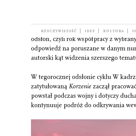
W kadrze
W kadrze to format, w którym prezentu
RZECZYWISTOŚĆ
IDEE
KULTURA
O
odsłon, czyli rok współpracy z wybra
odpowiedź na poruszane w danym num
autorski kąt widzenia szerszego temat
W tegorocznej odsłonie cyklu W kadrz
zatytułowaną
Korzenie
zaczął pracować
powstał podczas wojny i dotyczy ducha
kontynuuje podróż do odkrywania wewn