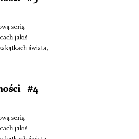
ową serią
cach jakiś
zakątkach świata,
mości #4
ową serią
cach jakiś
zakątkach świata,