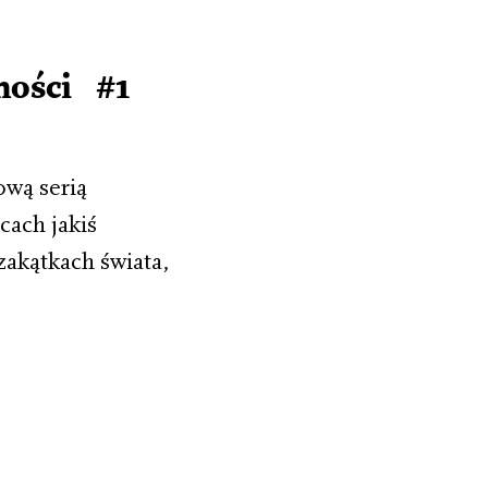
mości #1
ową serią
cach jakiś
zakątkach świata,