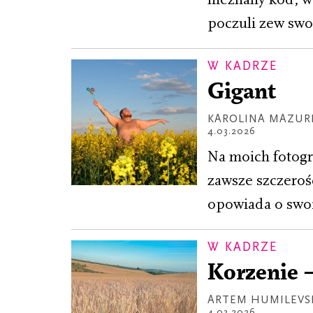
poczuli zew swoj
W KADRZE
Gigant
KAROLINA MAZUR
4.03.2026
Na moich fotogr
zawsze szczerość
opowiada o swo
W KADRZE
Korzenie 
ARTEM HUMILEVS
4.03.2026