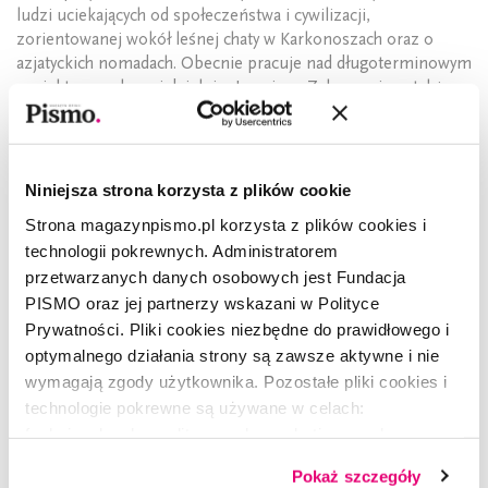
ludzi uciekających od społeczeństwa i cywilizacji,
zorientowanej wokół leśnej chaty w Karkonoszach oraz o
azjatyckich nomadach. Obecnie pracuje nad długoterminowym
projektem o słynnej dzielnicy Legnicy – Zakaczawiu, a także
dokumentuje skutki wojny w Ukrainie.
Niniejsza strona korzysta z plików cookie
Strona magazynpismo.pl korzysta z plików cookies i
CZYTAJ TAKŻE
technologii pokrewnych. Administratorem
przetwarzanych danych osobowych jest Fundacja
PISMO oraz jej partnerzy wskazani w Polityce
Prywatności. Pliki cookies niezbędne do prawidłowego i
optymalnego działania strony są zawsze aktywne i nie
wymagają zgody użytkownika. Pozostałe pliki cookies i
technologie pokrewne są używane w celach:
funkcjonalnych, analitycznych, marketingowych oraz
prezentowania spersonalizowanych treści. Wyrażając
Pokaż szczegóły
dobrowolną zgodę na pliki cookies i technologie