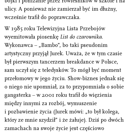
bójki i poniżanie przez rówieśników w szkole i na
ulicy. A ponieważ nie zamierzał być im dłużny,
wcześnie trafił do poprawczaka.
W 1985 roku Telewizyjna Lista Przebojów
wyemitowała piosenkę
List do czarownika
.
Wykonawca – „Bambo”, bo taki pseudonim
artystyczny przyjął Jurek. Uważa, że w tym czasie
był pierwszym tancerzem breakdance w Polsce,
sam uczył się z teledysków. To mógł być moment
przełomowy w jego życiu. Show-biznes jednak się
o niego nie upomniał, za to przypomniała o sobie
gangsterka – w 2001 roku trafił do więzienia
między innymi za rozbój, wymuszenie
i pozbawienie życia (Jurek mówi: „to był kolega,
który ze mnie szydził” i że żałuje). Dziś po dwóch
zamachach na swoje życie jest częściowo