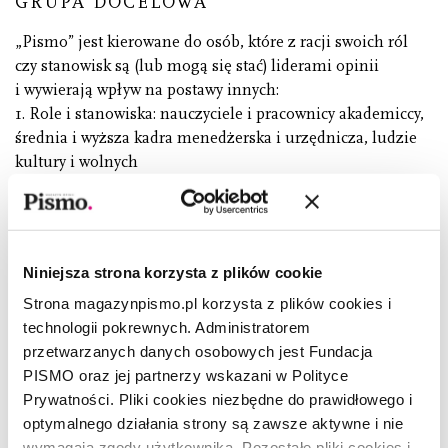
GRUPA DOCELOWA
„Pismo” jest kierowane do osób, które z racji swoich ról
czy stanowisk są (lub mogą się stać) liderami opinii
i wywierają wpływ na postawy innych:
1. Role i stanowiska: nauczyciele i pracownicy akademiccy,
średnia i wyższa kadra menedżerska i urzędnicza, ludzie
kultury i wolnych
zawodów (jak prawnicy, lekarze, architekci, itp.) oraz
aktywiści społeczni i liderzy organizacji pozarządowych.
2. Wiek: 25-50. Osoby, które są zainteresowane otoczeniem,
ciekawe świata w różnych jego przejawach (gospodarki,
Niniejsza strona korzysta z plików cookie
polityki, nauki i technologii, środowiska, życia
Strona magazynpismo.pl korzysta z plików cookies i
społecznego). Poświęcają czas na refleksję oraz lekturę,
technologii pokrewnych. Administratorem
czytają prasę i książki.
przetwarzanych danych osobowych jest Fundacja
3. Wykształcenie: wyższe. Zamieszkanie: duże i średnie
PISMO oraz jej partnerzy wskazani w Polityce
miasta.
Prywatności. Pliki cookies niezbędne do prawidłowego i
optymalnego działania strony są zawsze aktywne i nie
OFERTA DLA REKLAMODAWCÓW
wymagają zgody użytkownika. Pozostałe pliki cookies i