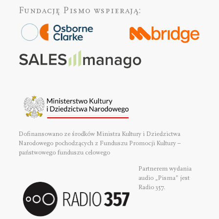
Fundację Pismo
wspierają:
Dofinansowano ze środków Ministra Kultury i Dziedzictwa
Narodowego pochodzących z Funduszu Promocji Kultury –
państwowego funduszu celowego
Partnerem wydania
audio „Pisma” jest
Radio 357.