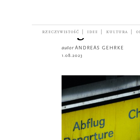
W KADRZE
Flughafen B
Tegel
RZECZYWISTOŚĆ
IDEE
KULTURA
O
autor
ANDREAS GEHRKE
1.08.2023