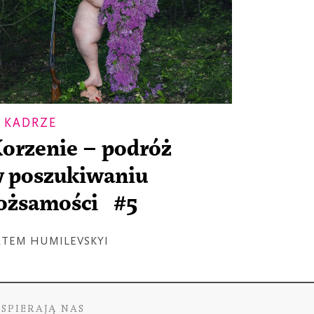
 KADRZE
orzenie – podróż
 poszukiwaniu
ożsamości #5
RTEM HUMILEVSKYI
SPIERAJĄ NAS