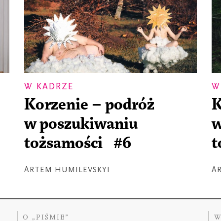
W KADRZE
W
Korzenie – podróż
K
w poszukiwaniu
w
tożsamości #6
t
ARTEM HUMILEVSKYI
A
O „PIŚMIE”
W