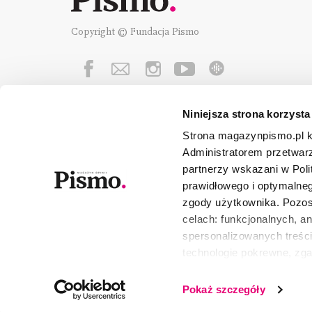
Copyright © Fundacja Pismo
Niniejsza strona korzysta
Fundację Pismo
wspierają:
Strona magazynpismo.pl ko
Administratorem przetwar
partnerzy wskazani w Poli
prawidłowego i optymalneg
zgody użytkownika. Pozost
celach: funkcjonalnych, a
spersonalizowanych treści
technologie pokrewne, zg
urządzeniu końcowym lub 
wszystkie lub niektóre pli
Pokaż szczegóły
wycofać lub ponowić w zak