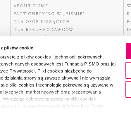
ABOUT PISMO
W
FACT-CHECKING W „PIŚMIE”
R
DLA OSÓB PISZĄCYCH
F
DLA REKLAMODAWCÓW
K
GDZIE KUPIĆ „PISMO”?
 z plików cookie
rzysta z plików cookies i technologii pokrewnych.
zanych danych osobowych jest Fundacja PISMO oraz jej
Dofinansow
Narodoweg
tyce Prywatności. Pliki cookies niezbędne do
państwowe
o działania strony są zawsze aktywne i nie wymagają
ałe pliki cookies i technologie pokrewne są używane w
nalitycznych, marketingowych oraz prezentowania
Partnerem 
. Wyrażając dobrowolną zgodę na pliki cookies i
adzasz się na przechowywanie informacji na Twoim
dostęp do niego i przetwarzanie danych. Zgodę na
ki cookies i technologie pokrewne możesz w każdej chwili
ładce "Ustawienia plików cookie". Wycofanie zgody nie