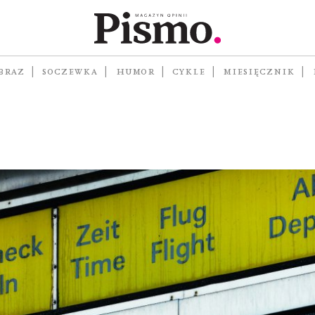
erlin-
BRAZ
SOCZEWKA
HUMOR
CYKLE
MIESIĘCZNIK