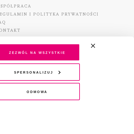
SPÓŁPRACA
EGULAMIN I POLITYKA PRYWATNOŚCI
AQ
ONTAKT
Zezwól na wszystkie
ano ze środków Ministra Kultury i Dziedzictwa
Spersonalizuj
o pochodzących z Funduszu Promocji Kultury –
go funduszu celowego
Odmowa
wydania audio „Pisma” jest Radio 357.