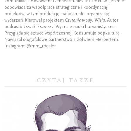
komunikacji. Absolwent Gender Studies IBL PAN. W „Piśmie”
odpowiada za współprace strategiczne i koordynację
projektów, w tym produkcję audioseriali i organizację
wydarzeń. Kierował projektem
Czytanie wody: Wisła
. Autor
podcastu
Trzaski i szmery
. Wyznaje nauki humanistyczne.
Przygląda się sztuce współczesnej. Konsumuje popkulturę.
Nawiązał długofalowe partnerstwo z żółwiem Herbertem.
Instagram: @mm_roesler.
CZYTAJ TAKŻE