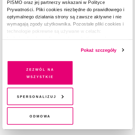
PISMO oraz jej partnerzy wskazani w Polityce
Prywatności. Pliki cookies niezbędne do prawidłowego i
optymalnego działania strony są zawsze aktywne i nie
wymagają zgody użytkownika. Pozostałe pliki cookies i
technologie pokrewne są używane w celach:
funkcjonalnych, analitycznych, marketingowych oraz
prezentowania spersonalizowanych treści. Wyrażając
Pokaż szczegóły
dobrowolną zgodę na pliki cookies i technologie
pokrewne, zgadzasz się na przechowywanie informacji
na Twoim urządzeniu końcowym lub dostęp do niego i
Zezwól na
przetwarzanie danych. Zgodę na wszystkie lub niektóre
wszystkie
pliki cookies i technologie pokrewne możesz w każdej
chwili wycofać lub ponowić w zakładce "Ustawienia
plików cookie". Wycofanie zgody nie wpływa na
Spersonalizuj
APTECZKA
legalność przetwarzania danych przed jej wycofaniem
Beirut. Bo piękno istnieje
Odmowa
BEIRUT
,
MATEUSZ ROESLER