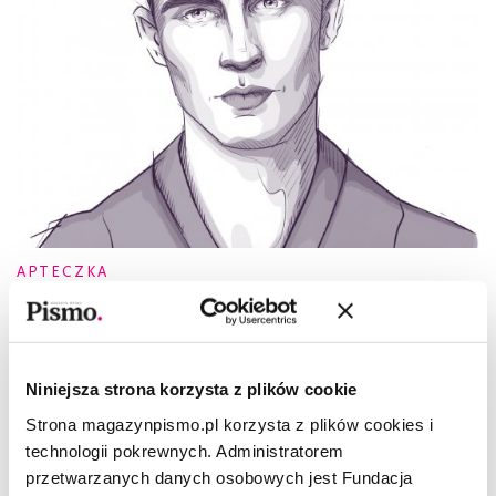
APTECZKA
Charlie Jeer. Nie jestem typem od
bebopu
CHARLIE JEER
,
MATEUSZ ROESLER
Niniejsza strona korzysta z plików cookie
Strona magazynpismo.pl korzysta z plików cookies i
technologii pokrewnych. Administratorem
przetwarzanych danych osobowych jest Fundacja