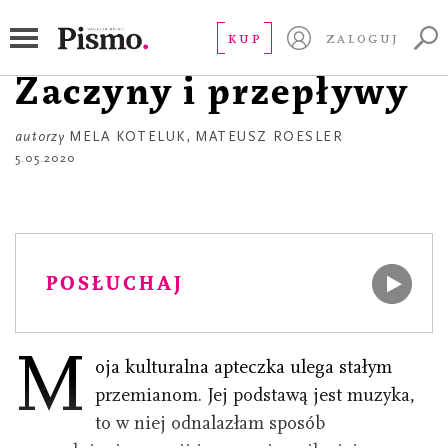
APTECZKA
Mela Koteluk.
KUP
ZALOGUJ
Zaczyny i przepływy
autorzy
MELA KOTELUK
,
MATEUSZ ROESLER
5.05.2020
POSŁUCHAJ
M
oja kulturalna apteczka ulega stałym
przemianom. Jej podstawą jest muzyka,
to w niej odnalazłam sposób