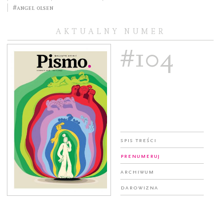
#Angel Olsen
AKTUALNY NUMER
#104
Spis treści
Prenumeruj
Archiwum
Darowizna