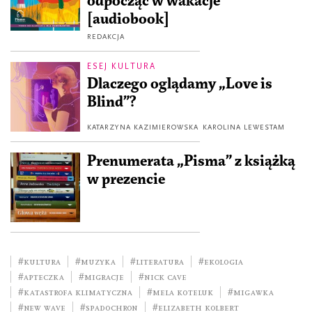
odpocząć w wakacje
[audiobook]
REDAKCJA
ESEJ KULTURA
Dlaczego oglądamy „Love is
Blind”?
KATARZYNA KAZIMIEROWSKA
KAROLINA LEWESTAM
Prenumerata „Pisma” z książką
w prezencie
#kultura
#muzyka
#literatura
#ekologia
#Apteczka
#migracje
#Nick Cave
#katastrofa klimatyczna
#Mela Koteluk
#Migawka
#New Wave
#Spadochron
#Elizabeth Kolbert