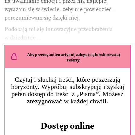
na uwalnianie emocji i przez nią najlepiej
wyrażam się w świecie, żeby nie powiedzieć –
porozumiewam się dzięki niej.
Podobają mi się innowacyjne przeobrażenia
w dziedzinie …
Aby przeczytać ten artykuł, zaloguj się lub skorzystaj
z oferty.
Czytaj i słuchaj treści, które poszerzają
horyzonty. Wypróbuj subskrypcję i zyskaj
pełen dostęp do treści z „Pisma”. Możesz
zrezygnować w każdej chwili.
Dostęp online