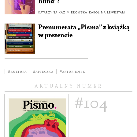
Blind”?
KATARZYNA KAZIMIEROWSKA
KAROLINA LEWESTAM
Prenumerata „Pisma” z książką
w prezencie
#kultura
#Apteczka
#Artur Rojek
AKTUALNY NUMER
#104