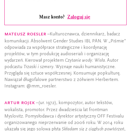
Masz konto?
Zaloguj się
Mateusz Roesler
–Kulturoznawca, dziennikarz, badacz
komunikacji. Absolwent Gender Studies IBL PAN. W „Piśmie”
odpowiada za współprace strategiczne i koordynację
projektów, w tym produkcję audioseriali i organizację
wydarzeń. Kierował projektem
Czytanie wody: Wisła
. Autor
podcastu
Trzaski i szmery
. Wyznaje nauki humanistyczne.
Przygląda się sztuce współczesnej. Konsumuje popkulturę.
Nawiązał długofalowe partnerstwo z żółwiem Herbertem.
Instagram: @mm_roesler.
Artur Rojek
–(ur. 1972), kompozytor, autor tekstów,
wokalista, promotor. Przez dwadzieścia lat frontman
Myslovitz. Pomysłodawca i dyrektor artystyczny OFF Festivalu
organizowanego nieprzerwanie od 2006 roku. W 2014 roku
ukazała się jego solowa płyta
Składam się z ciągłych powtórzeń
,