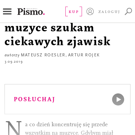
APTECZKA
Artur Rojek. W
KUP
ZALOGUJ
muzyce szukam
ciekawych zjawisk
autorzy
MATEUSZ ROESLER
,
ARTUR ROJEK
3.09.2019
POSŁUCHAJ
N
a co dzień koncentruję się przede
wszystkim na muzyce. Gdybym miał