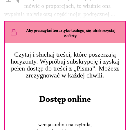
mówić o proporcjach, to właśnie ona
wypełnia największą część mojej podręcznej …
Aby przeczytać ten artykuł, zaloguj się lub skorzystaj
z oferty.
Czytaj i słuchaj treści, które poszerzają
horyzonty. Wypróbuj subskrypcję i zyskaj
pełen dostęp do treści z „Pisma”. Możesz
zrezygnować w każdej chwili.
Dostęp online
wersja audio i na czytniki,