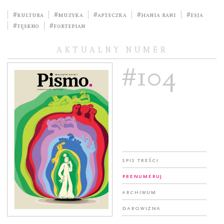
#kultura
#muzyka
#Apteczka
#Hania Rani
#Esja
#Tęskno
#fortepian
AKTUALNY NUMER
#104
Spis treści
Prenumeruj
Archiwum
Darowizna