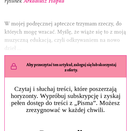
rysunek
Arkadiusz Hapka
W mojej podręcznej apteczce trzymam rzeczy, do
których mogę wracać. Myślę, że wiąże się to z moją
muzyczną edukacją, czyli odkrywaniem na nowo
dzieł …
Aby przeczytać ten artykuł, zaloguj się lub skorzystaj
z oferty.
Czytaj i słuchaj treści, które poszerzają
horyzonty. Wypróbuj subskrypcję i zyskaj
pełen dostęp do treści z „Pisma”. Możesz
zrezygnować w każdej chwili.