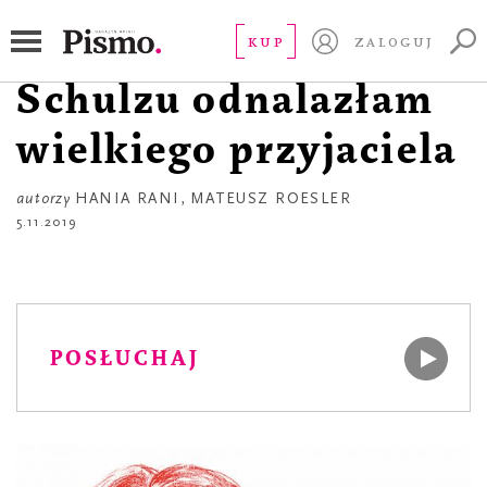
APTECZKA
Hania Rani. W
KUP
ZALOGUJ
Schulzu odnalazłam
wielkiego przyjaciela
autorzy
HANIA RANI
,
MATEUSZ ROESLER
5.11.2019
POSŁUCHAJ