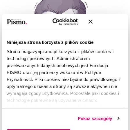
Niniejsza strona korzysta z plików cookie
Strona magazynpismo.pl korzysta z plików cookies i
technologii pokrewnych. Administratorem
przetwarzanych danych osobowych jest Fundacja
PISMO oraz jej partnerzy wskazani w Polityce
Prywatności. Pliki cookies niezbędne do prawidłowego i
optymalnego działania strony są zawsze aktywne i nie
wymagają zgody użytkownika. Pozostałe pliki cookies i
technologie pokrewne są używane w celach:
APTECZKA
funkcjonalnych, analitycznych, marketingowych oraz
Charlie Jeer. Nie jestem typem od
prezentowania spersonalizowanych treści. Wyrażając
bebopu
Pokaż szczegóły
dobrowolną zgodę na pliki cookies i technologie
pokrewne, zgadzasz się na przechowywanie informacji