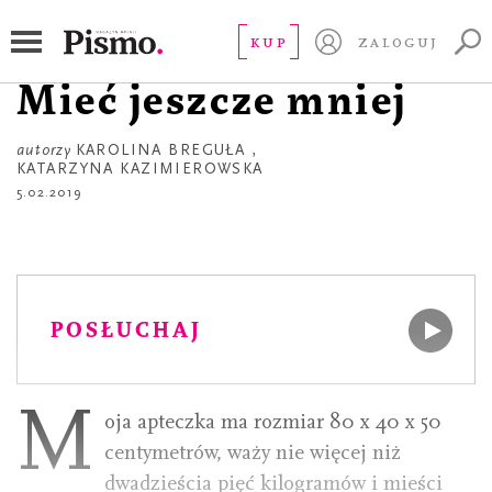
APTECZKA
Karolina Breguła.
KUP
ZALOGUJ
Mieć jeszcze mniej
autorzy
KAROLINA BREGUŁA
,
KATARZYNA KAZIMIEROWSKA
5.02.2019
POSŁUCHAJ
M
oja apteczka ma rozmiar 80 x 40 x 50
centymetrów, waży nie więcej niż
dwadzieścia pięć kilogramów i mieści