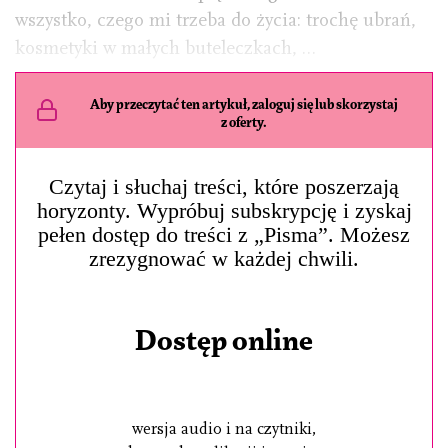
wszystko, czego mi trzeba do życia: trochę ubrań,
kosmetyki w małych buteleczkach, …
Aby przeczytać ten artykuł, zaloguj się lub skorzystaj
z oferty.
Czytaj i słuchaj treści, które poszerzają
horyzonty. Wypróbuj subskrypcję i zyskaj
pełen dostęp do treści z „Pisma”. Możesz
zrezygnować w każdej chwili.
Dostęp online
wersja audio i na czytniki,