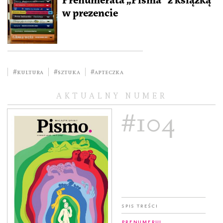
Prenumerata „Pisma” z książką
w prezencie
#kultura
#sztuka
#Apteczka
AKTUALNY NUMER
#104
Spis treści
Prenumeruj