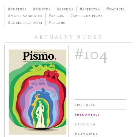
#kultura
#muzyka
#sztuka
#Apteczka
#Zachęta
#Mateusz Roesler
#rzeźba
#Apteczka Pisma
#Christelle Oyiri
#techno
AKTUALNY NUMER
#104
Spis treści
Prenumeruj
Archiwum
Darowizna