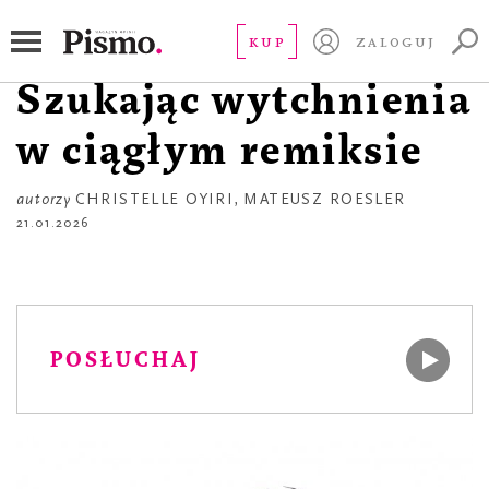
APTECZKA
Christelle Oyiri.
KUP
ZALOGUJ
Szukając wytchnienia
w ciągłym remiksie
autorzy
CHRISTELLE OYIRI
,
MATEUSZ ROESLER
21.01.2026
POSŁUCHAJ