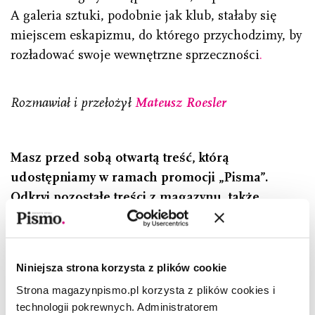
A galeria sztuki, podobnie jak klub, stałaby się
miejscem eskapizmu, do którego przychodzimy, by
rozładować swoje wewnętrzne sprzeczności
.
Rozmawiał i przełożył
Mateusz Roesler
Masz przed sobą otwartą treść, którą
udostępniamy w ramach promocji „Pisma”.
Odkryj pozostałe treści z magazynu, także
w wersji audio. Jeśli nie masz prenumeraty lub
dostępu online – zarejestruj się i
wykup dostęp
.
Niniejsza strona korzysta z plików cookie
Christelle Oyiri
–(ur. 1992), francuska artystka wizualna,
Strona magazynpismo.pl korzysta z plików cookies i
performerka, DJ-ka i producentka muzyczna, na scenie
klubowej znana jako Crystallmess. W swojej sztuce porusza
technologii pokrewnych. Administratorem