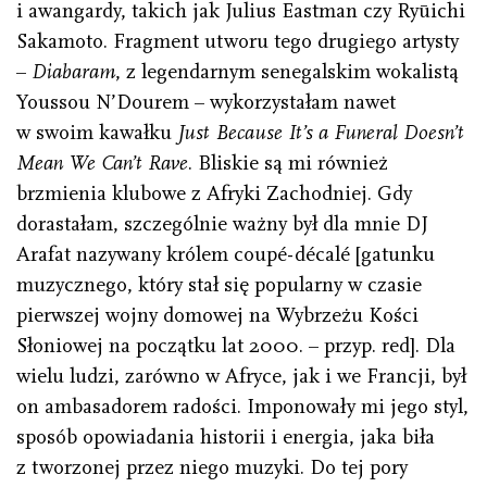
i awangardy, takich jak Julius Eastman czy Ryūichi
Sakamoto. Fragment utworu tego drugiego artysty
–
Diabaram
, z legendarnym senegalskim wokalistą
Youssou N’Dourem – wykorzystałam nawet
w swoim kawałku
Just Because It’s a Funeral Doesn’t
Mean We Can’t Rave
. Bliskie są mi również
brzmienia klubowe z Afryki Zachodniej. Gdy
dorastałam, szczególnie ważny był dla mnie DJ
Arafat nazywany królem coupé-décalé [gatunku
muzycznego, który stał się popularny w czasie
pierwszej wojny domowej na Wybrzeżu Kości
Słoniowej na początku lat 2000. – przyp. red]. Dla
wielu ludzi, zarówno w Afryce, jak i we Francji, był
on ambasadorem radości. Imponowały mi jego styl,
sposób opowiadania historii i energia, jaka biła
z tworzonej przez niego muzyki. Do tej pory