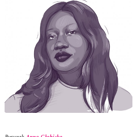
Rysunek
Anna Głąbicka