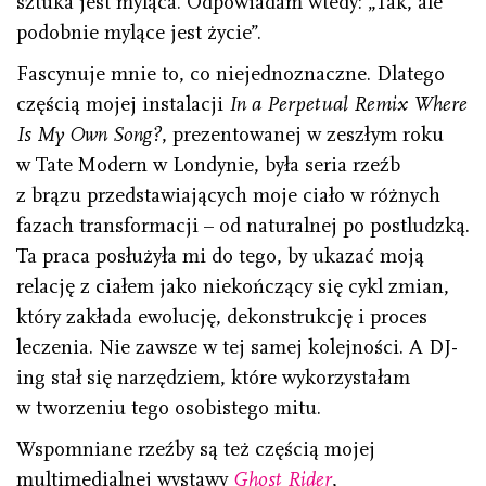
sztuka jest myląca. Odpowiadam wtedy: „Tak, ale
podobnie mylące jest życie”.
Fascynuje mnie to, co niejednoznaczne. Dlatego
częścią mojej instalacji
In a Perpetual Remix Where
Is My Own Song?
, prezentowanej w zeszłym roku
w Tate Modern w Londynie, była seria rzeźb
z brązu przedstawiających moje ciało w różnych
fazach transformacji – od naturalnej po postludzką.
Ta praca posłużyła mi do tego, by ukazać moją
relację z ciałem jako niekończący się cykl zmian,
który zakłada ewolucję, dekonstrukcję i proces
leczenia. Nie zawsze w tej samej kolejności. A DJ-
ing stał się narzędziem, które wykorzystałam
w tworzeniu tego osobistego mitu.
Wspomniane rzeźby są też częścią mojej
multimedialnej wystawy
Ghost Rider
,