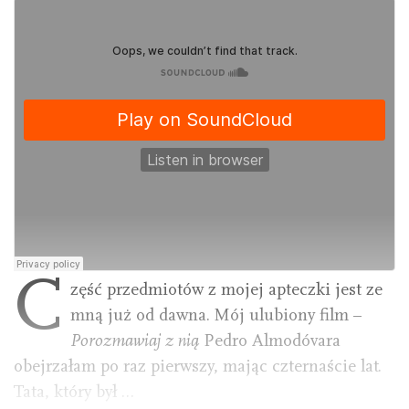
C
zęść przedmiotów z mojej apteczki jest ze
mną już od dawna. Mój ulubiony film –
Porozmawiaj z nią
Pedro Almodóvara
obejrzałam po raz pierwszy, mając czternaście lat.
Tata, który był …