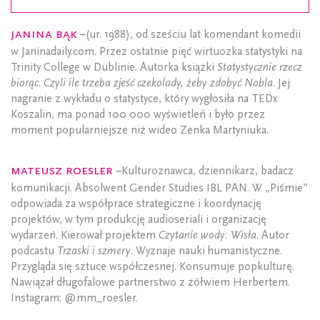
Janina Bąk
–(ur. 1988), od sześciu lat komendant komedii
w Janinadaily.com. Przez ostatnie pięć wirtuozka statystyki na
Trinity College w Dublinie. Autorka książki
Statystycznie rzecz
biorąc. Czyli ile trzeba zjeść czekolady, żeby zdobyć Nobla.
Jej
nagranie z wykładu o statystyce, który wygłosiła na TEDx
Koszalin, ma ponad 100 000 wyświetleń i było przez
moment popularniejsze niż wideo Zenka Martyniuka.
Mateusz Roesler
–Kulturoznawca, dziennikarz, badacz
komunikacji. Absolwent Gender Studies IBL PAN. W „Piśmie”
odpowiada za współprace strategiczne i koordynację
projektów, w tym produkcję audioseriali i organizację
wydarzeń. Kierował projektem
Czytanie wody: Wisła
. Autor
podcastu
Trzaski i szmery
. Wyznaje nauki humanistyczne.
Przygląda się sztuce współczesnej. Konsumuje popkulturę.
Nawiązał długofalowe partnerstwo z żółwiem Herbertem.
Instagram: @mm_roesler.