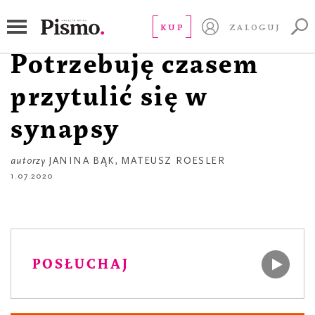
APTECZKA
Janina Bąk.
KUP
ZALOGUJ
Potrzebuję czasem
przytulić się w
synapsy
autorzy
JANINA BĄK
,
MATEUSZ ROESLER
1.07.2020
POSŁUCHAJ