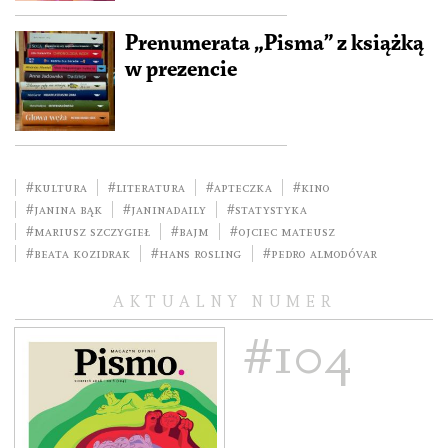
Prenumerata „Pisma” z książką
w prezencie
#kultura
#literatura
#Apteczka
#kino
#Janina Bąk
#JaninaDaily
#statystyka
#Mariusz Szczygieł
#Bajm
#Ojciec Mateusz
#Beata Kozidrak
#Hans Rosling
#Pedro Almodóvar
AKTUALNY NUMER
#104