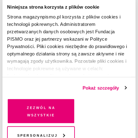
Niniejsza strona korzysta z plików cookie
Strona magazynpismo.pl korzysta z plików cookies i
APTECZKA
technologii pokrewnych. Administratorem
Charlie Jeer. Nie jestem typem od
przetwarzanych danych osobowych jest Fundacja
bebopu
PISMO oraz jej partnerzy wskazani w Polityce
Prywatności. Pliki cookies niezbędne do prawidłowego i
CHARLIE JEER
,
MATEUSZ ROESLER
optymalnego działania strony są zawsze aktywne i nie
wymagają zgody użytkownika. Pozostałe pliki cookies i
technologie pokrewne są używane w celach:
funkcjonalnych, analitycznych, marketingowych oraz
prezentowania spersonalizowanych treści. Wyrażając
Pokaż szczegóły
dobrowolną zgodę na pliki cookies i technologie
pokrewne, zgadzasz się na przechowywanie informacji
na Twoim urządzeniu końcowym lub dostęp do niego i
Zezwól na
przetwarzanie danych. Zgodę na wszystkie lub niektóre
wszystkie
pliki cookies i technologie pokrewne możesz w każdej
chwili wycofać lub ponowić w zakładce "Ustawienia
plików cookie". Wycofanie zgody nie wpływa na
Spersonalizuj