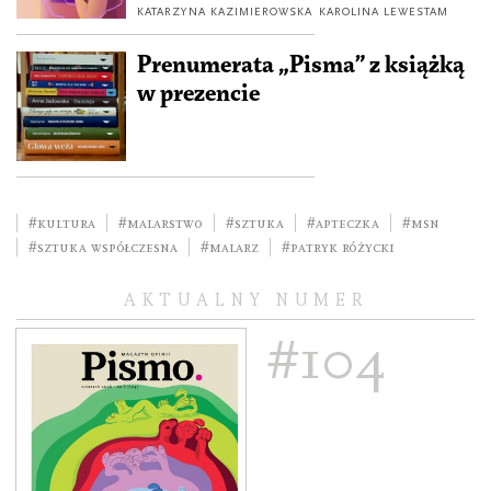
KATARZYNA KAZIMIEROWSKA
KAROLINA LEWESTAM
Prenumerata „Pisma” z książką
w prezencie
#kultura
#malarstwo
#sztuka
#Apteczka
#MSN
#sztuka współczesna
#malarz
#Patryk Różycki
AKTUALNY NUMER
#104