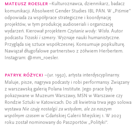
Mateusz Roesler
–Kulturoznawca, dziennikarz, badacz
komunikacji. Absolwent Gender Studies IBL PAN. W „Piśmie”
odpowiada za współprace strategiczne i koordynację
projektów, w tym produkcję audioseriali i organizację
wydarzeń. Kierował projektem
Czytanie wody: Wisła
. Autor
podcastu
Trzaski i szmery
. Wyznaje nauki humanistyczne.
Przygląda się sztuce współczesnej. Konsumuje popkulturę.
Nawiązał długofalowe partnerstwo z żółwiem Herbertem.
Instagram: @mm_roesler.
Patryk Różycki
–(ur. 1992), artysta interdyscyplinarny.
Maluje, pisze, nagrywa podcasty i robi performansy. Związany
z warszawską galerią Polana Institute. Jego prace były
pokazywane w Muzeum Warszawy, MSN w Warszawie czy
Rondzie Sztuki w Katowicach. Do 28 kwietnia trwa jego solowa
wystawa
Nie czuję nostalgii za wstydem, ale za naszym
wspólnym czasem
w Gdańskiej Galerii Miejskiej 1. W 2023
roku został nominowany do Paszportów „Polityki“.