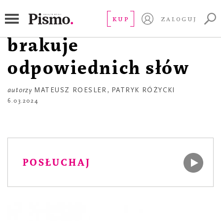
APTECZKA
Patryk Różycki. Gdy
KUP
ZALOGUJ
brakuje
odpowiednich słów
autorzy
MATEUSZ ROESLER
,
PATRYK RÓŻYCKI
6.03.2024
POSŁUCHAJ