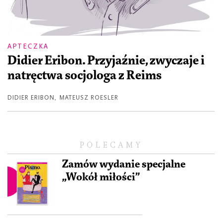
APTECZKA
Didier Eribon. Przyjaźnie, zwyczaje i
natręctwa socjologa z Reims
DIDIER ERIBON
,
MATEUSZ ROESLER
POLECAMY
Zamów wydanie specjalne
„Wokół miłości”