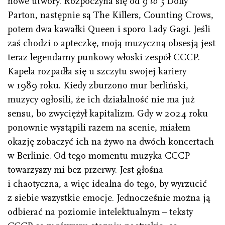
nowe utwory. Rozpoczyna się od
9 to 5
Dolly
Parton, następnie są The Killers, Counting Crows,
potem dwa kawałki Queen i sporo Lady Gagi. Jeśli
zaś chodzi o apteczkę, moją muzyczną obsesją jest
teraz legendarny punkowy włoski zespół CCCP.
Kapela rozpadła się u szczytu swojej kariery
w 1989 roku. Kiedy zburzono mur berliński,
muzycy ogłosili, że ich działalność nie ma już
sensu, bo zwyciężył kapitalizm. Gdy w 2024 roku
ponownie wystąpili razem na scenie, miałem
okazję zobaczyć ich na żywo na dwóch koncertach
w Berlinie. Od tego momentu muzyka CCCP
towarzyszy mi bez przerwy. Jest głośna
i chaotyczna, a więc idealna do tego, by wyrzucić
z siebie wszystkie emocje. Jednocześnie można ją
odbierać na poziomie intelektualnym – teksty