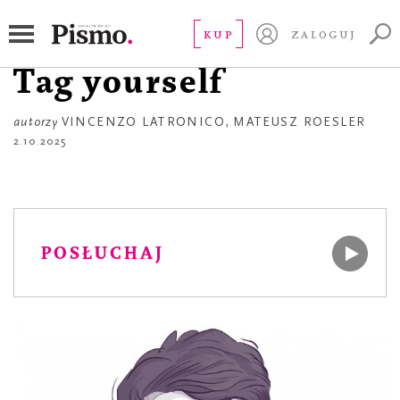
APTECZKA
Vincenzo Latronico.
KUP
ZALOGUJ
Tag yourself
autorzy
VINCENZO LATRONICO
,
MATEUSZ ROESLER
2.10.2025
POSŁUCHAJ