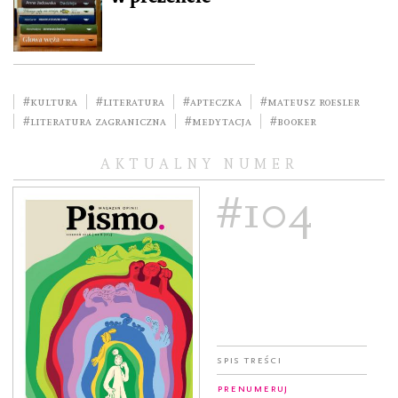
#kultura
#literatura
#Apteczka
#Mateusz Roesler
#literatura zagraniczna
#medytacja
#Booker
AKTUALNY NUMER
#104
Spis treści
Prenumeruj