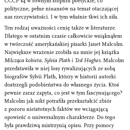
CCCP są w równym stopniu poetyckie, co
polityczne, pełne niuansów na temat otaczającej
nas rzeczywistości. I w tym właśnie tkwi ich siła.
Ten rodzaj uważności cenię także w literaturze.
Dlatego w ostatnim czasie całkowicie wsiąknąłem
w twórczość amerykańskiej pisarki Janet Malcolm.
Największe wrażenie zrobiła na mnie jej książka
Milcząca kobieta. Sylvia Plath i Ted Hughes
. Malcolm
przedstawiła w niej losy rywalizujących ze sobą
biografów Sylvii Plath, którzy w historii autorki
dostrzegli podobieństwa do własnego życia. Ktoś
pewnie zaraz zapyta, co jest w tym fascynującego?
Malcolm jak nikt potrafiła przekształcić zbiór
z pozoru nieistotnych faktów we wciągającą
opowieść o uniwersalnym charakterze. Do tego
była prawdziwą mistrzynią opisu. Przy pomocy