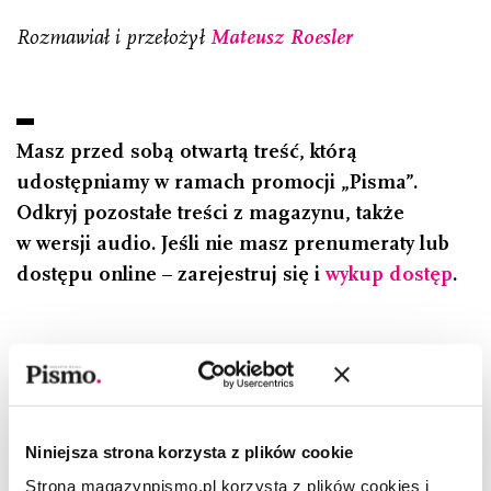
Rozmawiał
i przełożył
Mateusz Roesler
Masz przed sobą otwartą treść, którą
udostępniamy w ramach promocji „Pisma”.
Odkryj pozostałe treści z magazynu, także
w wersji audio. Jeśli nie masz prenumeraty lub
dostępu online – zarejestruj się i
wykup dostęp
.
Vincenzo Latronico
–Vincenzo Latronico (ur. 1984),
włoski pisarz i tłumacz. Przełożył na język włoski m.in. dzieła
Oscara Wilde’a, George’a Orwella, Francisa Scotta Fitzgeralda,
Aleksandra Dumasa. Współpracuje z dziennikami „La Stampa”
Niniejsza strona korzysta z plików cookie
i „Il Post” oraz tygodnikiem „Internazionale”. Jego powieść
Strona magazynpismo.pl korzysta z plików cookies i
Do perfekcji
, wydana w Polsce nakładem Wydawnictwa Czarne,