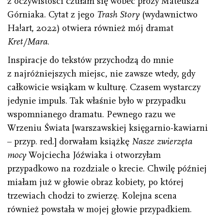
z oczywistości czułam się wobec prozy Mateusza
Górniaka. Cytat z jego
Trash Story
(wydawnictwo
Ha!art, 2022) otwiera również mój dramat
Kret/Mara
.
Inspiracje do tekstów przychodzą do mnie
z najróżniejszych miejsc, nie zawsze wtedy, gdy
całkowicie wsiąkam w kulturę. Czasem wystarczy
jedynie impuls. Tak właśnie było w przypadku
wspomnianego dramatu. Pewnego razu we
Wrzeniu Świata [warszawskiej księgarnio-kawiarni
– przyp. red.] dorwałam książkę
Nasze zwierzęta
mocy
Wojciecha Jóźwiaka i otworzyłam
przypadkowo na rozdziale o krecie. Chwilę później
miałam już w głowie obraz kobiety, po której
trzewiach chodzi to zwierzę. Kolejna scena
również powstała w mojej głowie przypadkiem.