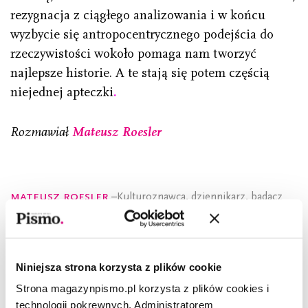
rezygnacja z ciągłego analizowania i w końcu
wyzbycie się antropocentrycznego podejścia do
rzeczywistości wokoło pomaga nam tworzyć
najlepsze historie. A te stają się potem częścią
niejednej apteczki
.
Rozmawiał
Mateusz Roesler
Mateusz Roesler
–Kulturoznawca, dziennikarz, badacz
komunikacji. Absolwent Gender Studies IBL PAN. W „Piśmie”
odpowiada za współprace strategiczne i koordynację
projektów, w tym produkcję audioseriali i organizację
wydarzeń. Kierował projektem
Czytanie wody: Wisła
. Autor
Niniejsza strona korzysta z plików cookie
podcastu
Trzaski i szmery
. Wyznaje nauki humanistyczne.
Przygląda się sztuce współczesnej. Konsumuje popkulturę.
Strona magazynpismo.pl korzysta z plików cookies i
Nawiązał długofalowe partnerstwo z żółwiem Herbertem.
technologii pokrewnych. Administratorem