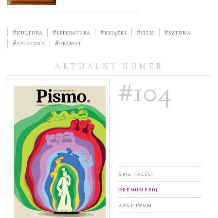
#kultura
#literatura
#książki
#film
#sztuka
#Apteczka
#dramat
AKTUALNY NUMER
#104
Spis treści
Prenumeruj
Archiwum