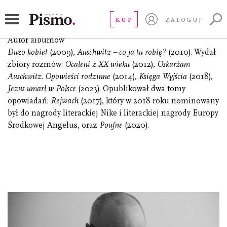
Grynberg Mikołaj
KUP
ZALOGUJ
(ur.1966), fotograf i pisarz, z wykształcenia psycholog.
Autor albumów
Dużo kobiet
(2009),
Auschwitz – co ja tu robię?
(2010). Wydał
zbiory rozmów:
Ocaleni z XX wieku
(2012),
Oskarżam
Auschwitz. Opowieści rodzinne
(2014),
Księga Wyjścia
(2018),
Jezus umarł w Polsce
(2023). Opublikował dwa tomy
opowiadań:
Rejwach
(2017), który w 2018 roku nominowany
był do nagrody literackiej Nike i literackiej nagrody Europy
Środkowej Angelus, oraz
Poufne
(2020).