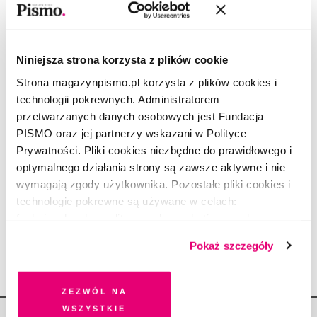
Nie rokował
MIKOŁAJ GRYNBERG
6.10.2020
Niniejsza strona korzysta z plików cookie
Strona magazynpismo.pl korzysta z plików cookies i
OPOWIADANIE
Niedzielni
technologii pokrewnych. Administratorem
przetwarzanych danych osobowych jest Fundacja
MIKOŁAJ GRYNBERG
1.01.2019
PISMO oraz jej partnerzy wskazani w Polityce
Prywatności. Pliki cookies niezbędne do prawidłowego i
optymalnego działania strony są zawsze aktywne i nie
FOTOREPORTAŻ
Poczekalnia dla etiopskich
wymagają zgody użytkownika. Pozostałe pliki cookies i
technologie pokrewne są używane w celach:
Żydów
funkcjonalnych, analitycznych, marketingowych oraz
MIKOŁAJ GRYNBERG
7.02.2018
prezentowania spersonalizowanych treści. Wyrażając
Pokaż szczegóły
dobrowolną zgodę na pliki cookies i technologie
pokrewne, zgadzasz się na przechowywanie informacji
na Twoim urządzeniu końcowym lub dostęp do niego i
Zezwól na
przetwarzanie danych. Zgodę na wszystkie lub niektóre
wszystkie