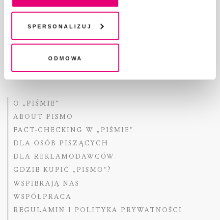
pliki cookies i technologie pokrewne możesz w każdej
chwili wycofać lub ponowić w zakładce "Ustawienia
plików cookie". Wycofanie zgody nie wpływa na
Spersonalizuj
legalność przetwarzania danych przed jej wycofaniem
Copyright © Fundacja Pismo
Odmowa
O „PIŚMIE”
ABOUT PISMO
FACT-CHECKING W „PIŚMIE”
DLA OSÓB PISZĄCYCH
DLA REKLAMODAWCÓW
GDZIE KUPIĆ „PISMO”?
WSPIERAJĄ NAS
WSPÓŁPRACA
REGULAMIN I POLITYKA PRYWATNOŚCI