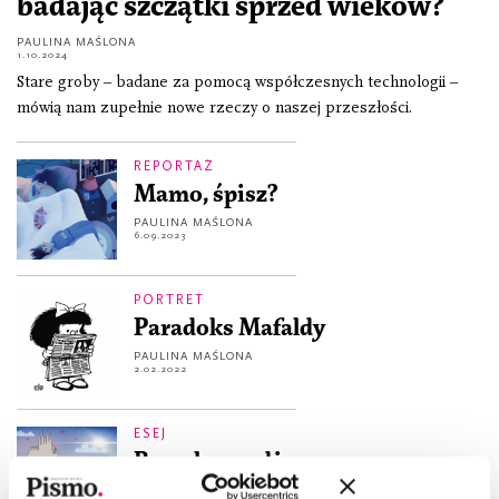
badając szczątki sprzed wieków?
PAULINA MAŚLONA
1.10.2024
Stare groby – badane za pomocą współczesnych technologii –
mówią nam zupełnie nowe rzeczy o naszej przeszłości.
REPORTAŻ
Mamo, śpisz?
PAULINA MAŚLONA
6.09.2023
PORTRET
Paradoks Mafaldy
PAULINA MAŚLONA
2.02.2022
ESEJ
Barcelona odżywa
PAULINA MAŚLONA