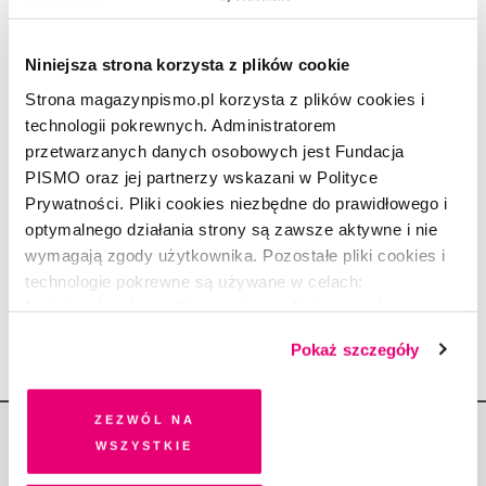
31.08.2021
Niniejsza strona korzysta z plików cookie
PORTRET
Consuelo, pani od bezpiecznej
Strona magazynpismo.pl korzysta z plików cookies i
aborcji
technologii pokrewnych. Administratorem
przetwarzanych danych osobowych jest Fundacja
PAULINA MAŚLONA
2.02.2021
PISMO oraz jej partnerzy wskazani w Polityce
Prywatności. Pliki cookies niezbędne do prawidłowego i
REPORTAŻ
Cyborgi. Ambitne dzieci Matki
optymalnego działania strony są zawsze aktywne i nie
Natury
wymagają zgody użytkownika. Pozostałe pliki cookies i
technologie pokrewne są używane w celach:
PAULINA MAŚLONA
5.05.2020
funkcjonalnych, analitycznych, marketingowych oraz
prezentowania spersonalizowanych treści. Wyrażając
Pokaż szczegóły
dobrowolną zgodę na pliki cookies i technologie
pokrewne, zgadzasz się na przechowywanie informacji
na Twoim urządzeniu końcowym lub dostęp do niego i
Zezwól na
przetwarzanie danych. Zgodę na wszystkie lub niektóre
wszystkie
pliki cookies i technologie pokrewne możesz w każdej