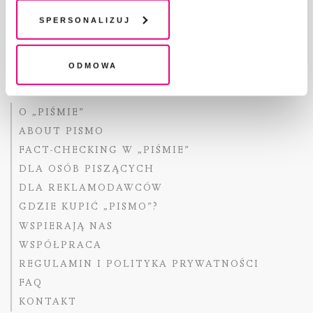
chwili wycofać lub ponowić w zakładce "Ustawienia
plików cookie". Wycofanie zgody nie wpływa na
Spersonalizuj
Copyright © Fundacja Pismo
legalność przetwarzania danych przed jej wycofaniem
Odmowa
O „PIŚMIE”
ABOUT PISMO
FACT-CHECKING W „PIŚMIE”
DLA OSÓB PISZĄCYCH
DLA REKLAMODAWCÓW
GDZIE KUPIĆ „PISMO”?
WSPIERAJĄ NAS
WSPÓŁPRACA
REGULAMIN I POLITYKA PRYWATNOŚCI
FAQ
KONTAKT