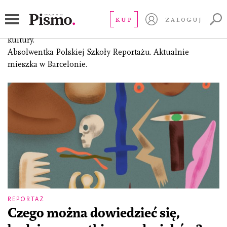
Maślona Paulina
KUP
ZALOGUJ
(ur. 1992), dziennikarka, z wykształcenia antropolożka
kultury.
Absolwentka Polskiej Szkoły Reportażu. Aktualnie
mieszka w Barcelonie.
REPORTAŻ
Czego można dowiedzieć się,