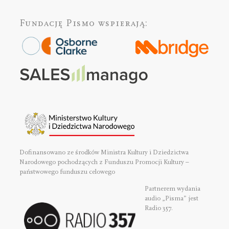
Fundację Pismo
wspierają:
Dofinansowano ze środków Ministra Kultury i Dziedzictwa
Narodowego pochodzących z Funduszu Promocji Kultury –
państwowego funduszu celowego
Partnerem wydania
audio „Pisma” jest
Radio 357.