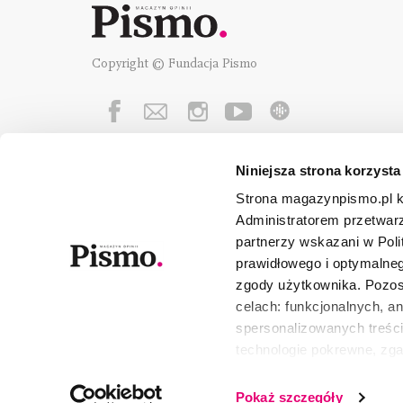
Copyright © Fundacja Pismo
Niniejsza strona korzysta
Fundację Pismo
wspierają:
Strona magazynpismo.pl ko
Administratorem przetwar
partnerzy wskazani w Poli
prawidłowego i optymalneg
zgody użytkownika. Pozost
celach: funkcjonalnych, a
spersonalizowanych treści
technologie pokrewne, zg
urządzeniu końcowym lub 
wszystkie lub niektóre pli
Pokaż szczegóły