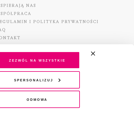
SPIERAJĄ NAS
SPÓŁPRACA
EGULAMIN I POLITYKA PRYWATNOŚCI
AQ
ONTAKT
Zezwól na wszystkie
ano ze środków Ministra Kultury i Dziedzictwa
Spersonalizuj
o pochodzących z Funduszu Promocji Kultury –
go funduszu celowego
Odmowa
wydania audio „Pisma” jest Radio 357.