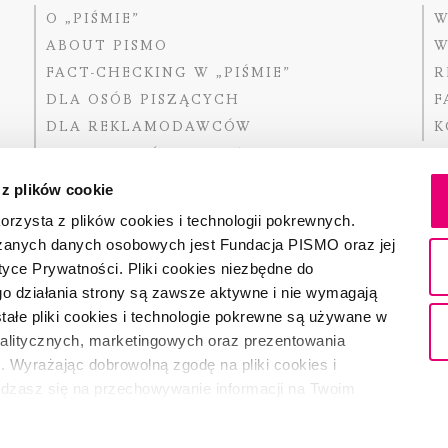
O „PIŚMIE”
W
ABOUT PISMO
W
FACT-CHECKING W „PIŚMIE”
R
DLA OSÓB PISZĄCYCH
F
DLA REKLAMODAWCÓW
K
GDZIE KUPIĆ „PISMO”?
 z plików cookie
rzysta z plików cookies i technologii pokrewnych.
zanych danych osobowych jest Fundacja PISMO oraz jej
Dofinansow
Narodoweg
tyce Prywatności. Pliki cookies niezbędne do
państwowe
o działania strony są zawsze aktywne i nie wymagają
ałe pliki cookies i technologie pokrewne są używane w
nalitycznych, marketingowych oraz prezentowania
Partnerem 
. Wyrażając dobrowolną zgodę na pliki cookies i
adzasz się na przechowywanie informacji na Twoim
dostęp do niego i przetwarzanie danych. Zgodę na
ki cookies i technologie pokrewne możesz w każdej chwili