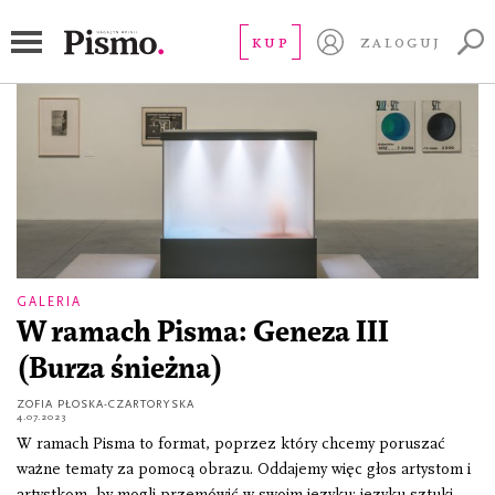
Dora Budor
KUP
ZALOGUJ
GALERIA
W ramach Pisma: Geneza III
(Burza śnieżna)
ZOFIA PŁOSKA-CZARTORYSKA
4.07.2023
W ramach Pisma to format, poprzez który chcemy poruszać
ważne tematy za pomocą obrazu. Oddajemy więc głos artystom i
artystkom, by mogli przemówić w swoim języku: języku sztuki.