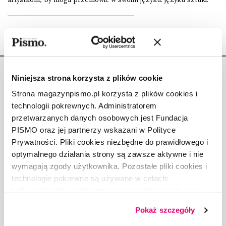
Niniejsza strona korzysta z plików cookie
Strona magazynpismo.pl korzysta z plików cookies i
technologii pokrewnych. Administratorem
Copyright © Fundacja Pismo
przetwarzanych danych osobowych jest Fundacja
PISMO oraz jej partnerzy wskazani w Polityce
Prywatności. Pliki cookies niezbędne do prawidłowego i
optymalnego działania strony są zawsze aktywne i nie
wymagają zgody użytkownika. Pozostałe pliki cookies i
O „PIŚMIE”
technologie pokrewne są używane w celach:
ABOUT PISMO
funkcjonalnych, analitycznych, marketingowych oraz
prezentowania spersonalizowanych treści. Wyrażając
FACT-CHECKING W „PIŚMIE”
Pokaż szczegóły
dobrowolną zgodę na pliki cookies i technologie
DLA OSÓB PISZĄCYCH