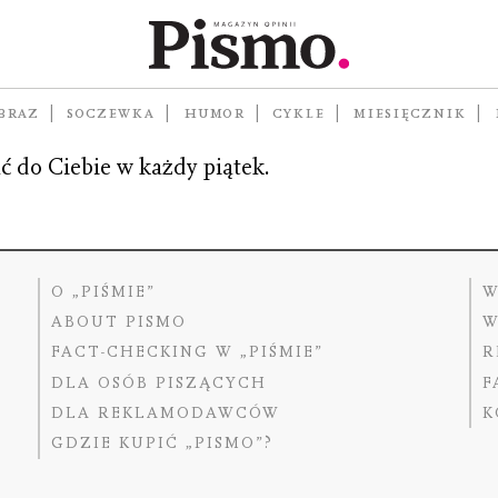
is
BRAZ
SOCZEWKA
HUMOR
CYKLE
MIESIĘCZNIK
ć do Ciebie w każdy piątek.
O „PIŚMIE”
W
ABOUT PISMO
W
FACT-CHECKING W „PIŚMIE”
R
DLA OSÓB PISZĄCYCH
F
DLA REKLAMODAWCÓW
K
GDZIE KUPIĆ „PISMO”?