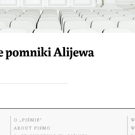
 pomniki Alijewa
O „PIŚMIE”
W
ABOUT PISMO
W