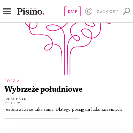
Jonáš Hájek
KUP
ZALOGUJ
POEZJA
Wybrzeże południowe
JONÁŠ HÁJEK
30.04.2019
Jestem zawsze taka sama. Dlatego pociągam ludzi zmiennych.