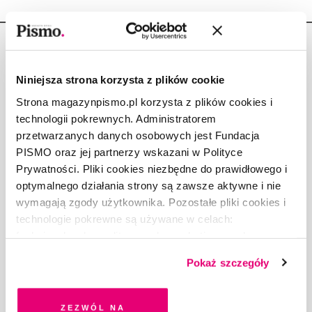
Niniejsza strona korzysta z plików cookie
Strona magazynpismo.pl korzysta z plików cookies i
Copyright © Fundacja Pismo
technologii pokrewnych. Administratorem
przetwarzanych danych osobowych jest Fundacja
PISMO oraz jej partnerzy wskazani w Polityce
Prywatności. Pliki cookies niezbędne do prawidłowego i
optymalnego działania strony są zawsze aktywne i nie
O „PIŚMIE”
wymagają zgody użytkownika. Pozostałe pliki cookies i
ABOUT PISMO
technologie pokrewne są używane w celach:
FACT-CHECKING W „PIŚMIE”
funkcjonalnych, analitycznych, marketingowych oraz
DLA OSÓB PISZĄCYCH
prezentowania spersonalizowanych treści. Wyrażając
Pokaż szczegóły
DLA REKLAMODAWCÓW
dobrowolną zgodę na pliki cookies i technologie
GDZIE KUPIĆ „PISMO”?
pokrewne, zgadzasz się na przechowywanie informacji
WSPIERAJĄ NAS
na Twoim urządzeniu końcowym lub dostęp do niego i
Zezwól na