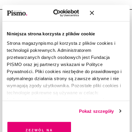
Niniejsza strona korzysta z plików cookie
Strona magazynpismo.pl korzysta z plików cookies i
Copyright © Fundacja Pismo
technologii pokrewnych. Administratorem
przetwarzanych danych osobowych jest Fundacja
PISMO oraz jej partnerzy wskazani w Polityce
Prywatności. Pliki cookies niezbędne do prawidłowego i
optymalnego działania strony są zawsze aktywne i nie
O „PIŚMIE”
wymagają zgody użytkownika. Pozostałe pliki cookies i
ABOUT PISMO
technologie pokrewne są używane w celach:
FACT-CHECKING W „PIŚMIE”
funkcjonalnych, analitycznych, marketingowych oraz
DLA OSÓB PISZĄCYCH
prezentowania spersonalizowanych treści. Wyrażając
Pokaż szczegóły
DLA REKLAMODAWCÓW
dobrowolną zgodę na pliki cookies i technologie
GDZIE KUPIĆ „PISMO”?
pokrewne, zgadzasz się na przechowywanie informacji
WSPIERAJĄ NAS
na Twoim urządzeniu końcowym lub dostęp do niego i
Zezwól na