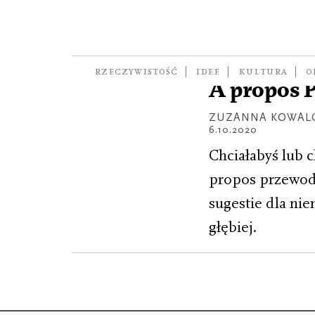
Karol Trammer
À PROPOS
RZECZYWISTOŚĆ
IDEE
KULTURA
O
À propos P
ZUZANNA KOWAL
6.10.2020
Chciałabyś lub 
propos przewod
sugestie dla nie
głębiej.