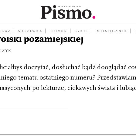
BRAZ
SOCZEWKA
HUMOR
CYKLE
MIESIĘCZNIK
olski pozamiejskiej
CZYK
chciałbyś doczytać, dosłuchać bądź dooglądać co
niego tematu ostatniego numeru? Przedstawiam
nasyconych po lekturze, ciekawych świata i lubią