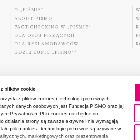
O „PIŚMIE”
W
ABOUT PISMO
W
FACT-CHECKING W „PIŚMIE”
R
DLA OSÓB PISZĄCYCH
F
DLA REKLAMODAWCÓW
K
GDZIE KUPIĆ „PISMO”?
Dofinansow
Narodoweg
 z plików cookie
państwowe
rzysta z plików cookies i technologii pokrewnych.
zanych danych osobowych jest Fundacja PISMO oraz jej
tyce Prywatności. Pliki cookies niezbędne do
Partnerem 
o działania strony są zawsze aktywne i nie wymagają
ałe pliki cookies i technologie pokrewne są używane w
nalitycznych, marketingowych oraz prezentowania