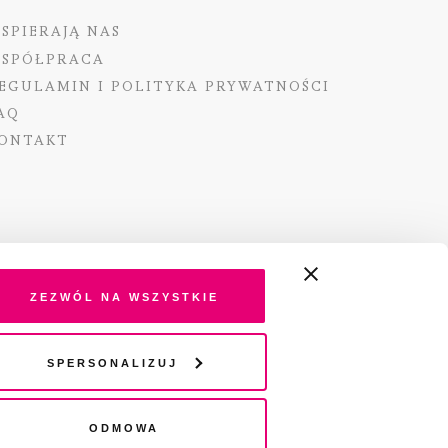
SPIERAJĄ NAS
SPÓŁPRACA
EGULAMIN I POLITYKA PRYWATNOŚCI
AQ
ONTAKT
ano ze środków Ministra Kultury i Dziedzictwa
o pochodzących z Funduszu Promocji Kultury –
Zezwól na wszystkie
go funduszu celowego
Spersonalizuj
wydania audio „Pisma” jest Radio 357.
Odmowa