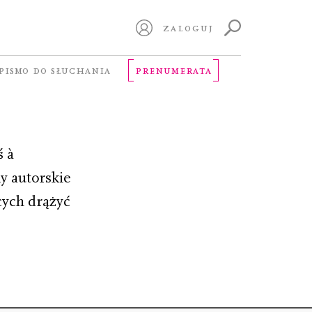
ZALOGUJ
PISMO DO SŁUCHANIA
PRENUMERATA
ś à
y autorskie
cych drążyć