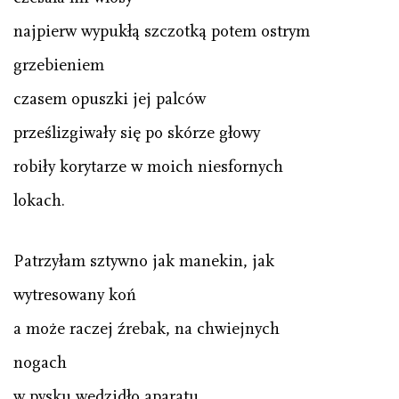
najpierw wypukłą szczotką potem ostrym
grzebieniem
czasem opuszki jej palców
prześlizgiwały się po skórze głowy
robiły korytarze w moich niesfornych
lokach.
Patrzyłam sztywno jak manekin, jak
wytresowany koń
a może raczej źrebak, na chwiejnych
nogach
w pysku wędzidło aparatu