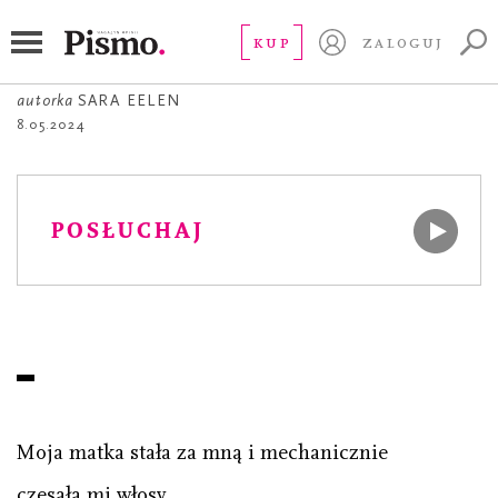
POEZJA
Warkoczyki
KUP
ZALOGUJ
autorka
SARA EELEN
8.05.2024
POSŁUCHAJ
Moja matka stała za mną i mechanicznie
czesała mi włosy