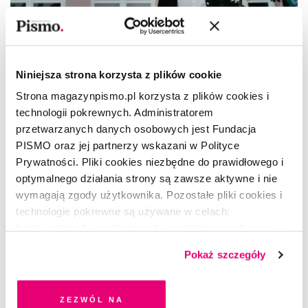
Niniejsza strona korzysta z plików cookie
Strona magazynpismo.pl korzysta z plików cookies i
DOBRO WSPÓLNE
technologii pokrewnych. Administratorem
Anna daje szansę
przetwarzanych danych osobowych jest Fundacja
PISMO oraz jej partnerzy wskazani w Polityce
MARTA RYBICKA
Prywatności. Pliki cookies niezbędne do prawidłowego i
optymalnego działania strony są zawsze aktywne i nie
wymagają zgody użytkownika. Pozostałe pliki cookies i
technologie pokrewne są używane w celach:
funkcjonalnych, analitycznych, marketingowych oraz
prezentowania spersonalizowanych treści. Wyrażając
Pokaż szczegóły
dobrowolną zgodę na pliki cookies i technologie
pokrewne, zgadzasz się na przechowywanie informacji
na Twoim urządzeniu końcowym lub dostęp do niego i
Zezwól na