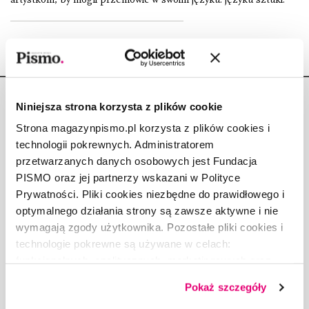
Niniejsza strona korzysta z plików cookie
Strona magazynpismo.pl korzysta z plików cookies i
technologii pokrewnych. Administratorem
Copyright © Fundacja Pismo
przetwarzanych danych osobowych jest Fundacja
PISMO oraz jej partnerzy wskazani w Polityce
Prywatności. Pliki cookies niezbędne do prawidłowego i
optymalnego działania strony są zawsze aktywne i nie
wymagają zgody użytkownika. Pozostałe pliki cookies i
O „PIŚMIE”
technologie pokrewne są używane w celach:
ABOUT PISMO
funkcjonalnych, analitycznych, marketingowych oraz
prezentowania spersonalizowanych treści. Wyrażając
FACT-CHECKING W „PIŚMIE”
Pokaż szczegóły
dobrowolną zgodę na pliki cookies i technologie
DLA OSÓB PISZĄCYCH