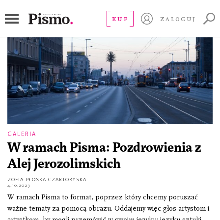
palma
KUP
ZALOGUJ
GALERIA
W ramach Pisma: Pozdrowienia z
Alej Jerozolimskich
ZOFIA PŁOSKA-CZARTORYSKA
4.10.2023
W ramach Pisma to format, poprzez który chcemy poruszać
ważne tematy za pomocą obrazu. Oddajemy więc głos artystom i
artystkom, by mogli przemówić w swoim języku: języku sztuki.