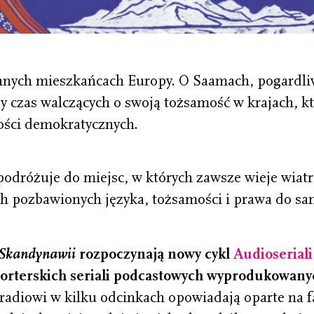
ennych mieszkańcach Europy. O Saamach, pogardl
y czas walczących o swoją tożsamość w krajach, k
tości demokratycznych.
odróżuje do miejsc, w których zawsze wieje wiatr
ach pozbawionych języka, tożsamości i prawa do s
 Skandynawii
rozpoczynają nowy cykl
Audioserial
orterskich seriali podcastowych wyprodukowany
 radiowi w kilku odcinkach opowiadają oparte na f