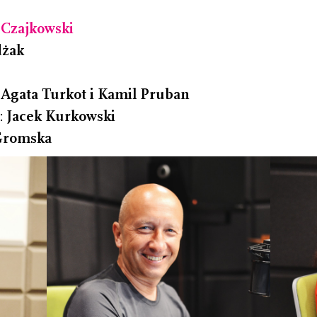
 Czajkowski
dżak
Agata Turkot i Kamil Pruban
u:
Jacek Kurkowski
Gromska