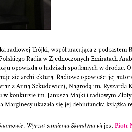
rka radiowej Trójki, współpracująca z podcastem R
 Polskiego Radia w Zjednoczonych Emiratach Arab
baju opowiada o ludziach spotkanych w drodze. O
uje się architekturą. Radiowe opowieści jej auto
 (wraz z Anną Sekudewicz), Nagrodą im. Ryszarda 
ku w konkursie im. Janusza Majki i radiowym Zło
Marginesy ukazała się jej debiutancka książka r
Saamowie. Wyrzut sumienia Skandynawii
jest
Piotr 