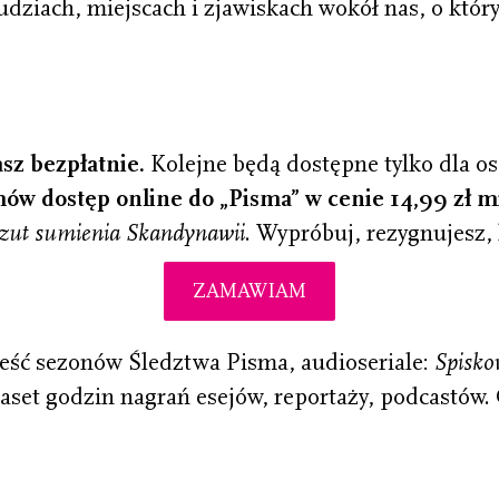
udziach, miejscach i zjawiskach wokół nas, o któ
sz bezpłatnie.
Kolejne będą dostępne tylko dla o
ów dostęp online do „Pisma” w cenie
14,99 zł m
ut sumienia Skandynawii
.
Wypróbuj, rezygnujesz, 
ZAMAWIAM
eść sezonów Śledztwa Pisma, audioseriale:
Spisko
lkaset godzin nagrań esejów, reportaży, podcastów.