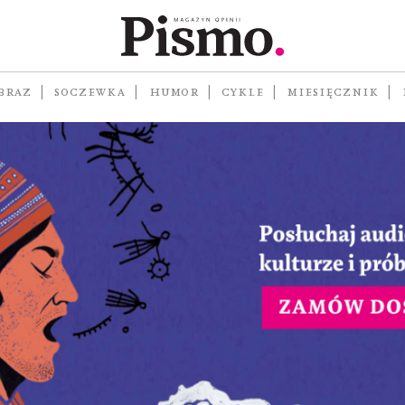
t sumienia Skandynawi
BRAZ
SOCZEWKA
HUMOR
CYKLE
MIESIĘCZNIK