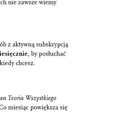
rych nie zawsze wiemy
sób z aktywną subskrypcją
iesięcznie
, by posłuchać
kiedy chcesz.
wa Teoria Wszystkiego
 Co miesiąc powiększa się