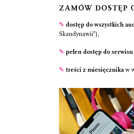
ZAMÓW DOSTĘP O
✎
dostęp do wszystkich aud
Skandynawii”),
✎
pełen dostęp do serwis
✎
treści z miesięcznika
w w